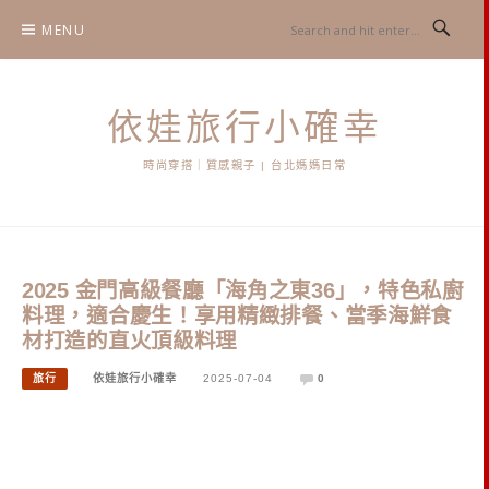
Skip
MENU
to
content
依娃旅行小確幸
時尚穿搭｜質感親子 | 台北媽媽日常
2025 金門高級餐廳「海角之東36」，特色私廚
料理，適合慶生！享用精緻排餐、當季海鮮食
材打造的直火頂級料理
旅行
依娃旅行小確幸
2025-07-04
0