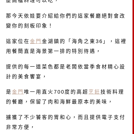
麼高檔料理可以吃，
那今天依娃要介紹給你們的這家餐廳絕對會改
變你的刻板印象！
這家位在
金門
金湖鎮的「海角之東36」，這裡
用餐簡直是海景第一排的特別待遇，
提供的每一道菜色都是老闆依當季食材精心設
計的美食饗宴，
是
金門
唯一用直火700度的高超
烹飪
技術料理
的餐廳，保留了肉和海鮮最原本的美味，
擄獲了不少饕客的胃和心，而且提供電子支付
非常方便，