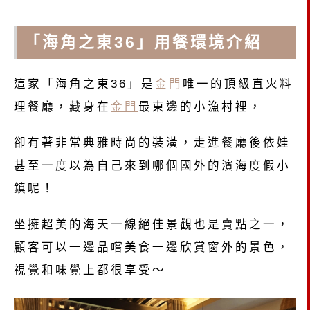
「海角之東36」用餐環境介紹
這家「海角之東36」是
金門
唯一的頂級直火料
理餐廳，藏身在
金門
最東邊的小漁村裡，
卻有著非常典雅時尚的裝潢，走進餐廳後依娃
甚至一度以為自己來到哪個國外的濱海度假小
鎮呢！
坐擁超美的海天一線絕佳景觀也是賣點之一，
顧客可以一邊品嚐美食一邊欣賞窗外的景色，
視覺和味覺上都很享受～