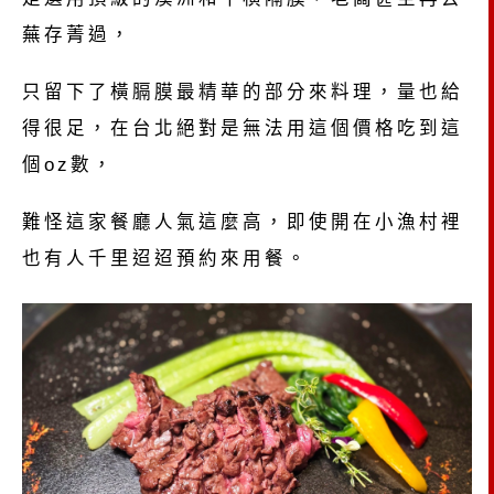
蕪存菁過，
只留下了橫膈膜最精華的部分來料理，量也給
得很足，在台北絕對是無法用這個價格吃到這
個oz數，
難怪這家餐廳人氣這麼高，即使開在小漁村裡
也有人千里迢迢預約來用餐。