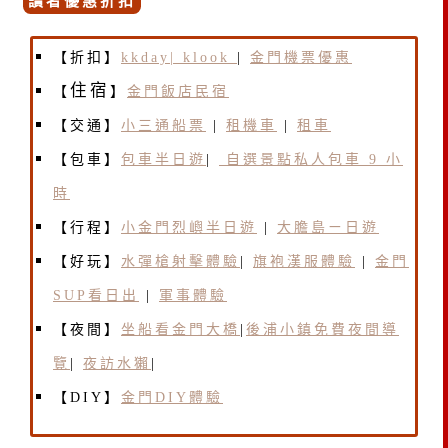
讀者優惠折扣
【折扣】
kkday|
klook
|
金門機票優惠
住宿
【
】
金門飯店民宿
【交通】
小三通船票
|
租機車
|
租車
【包車】
包車半日遊
|
自選景點私人包車 9 小
時
【行程】
小金門烈嶼半日遊
|
大膽島ㄧ日遊
【好玩】
水彈槍射擊體驗
|
旗袍漢服體驗
|
金門
SUP看日出
|
軍事體驗
【夜間】
坐船看金門大橋
|
後浦小鎮免費夜間導
覽
|
夜訪水獺
|
【DIY】
金門DIY體驗