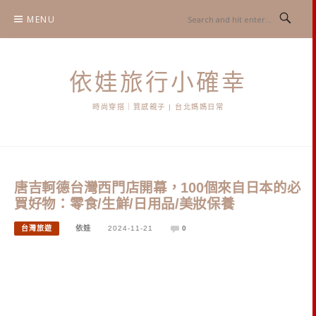
Skip
MENU
to
content
依娃旅行小確幸
時尚穿搭｜質感親子 | 台北媽媽日常
唐吉軻德台灣西門店開幕，100個來自日本的必
買好物：零食/生鮮/日用品/美妝保養
台灣旅遊
依娃
2024-11-21
0