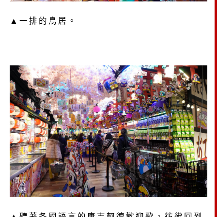
▲一排的鳥居。
▲聽著各國語言的唐吉軻德歡迎歌，彷彿回到