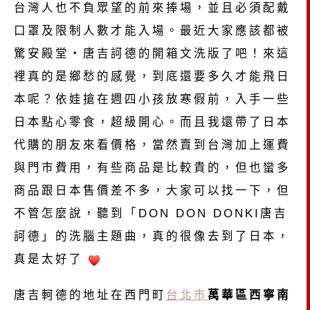
台灣人也不負眾望的前來捧場，並且必須配戴
口罩及限制人數才能入場。最近大家應該都被
驚安殿堂・唐吉訶德的開箱文洗版了吧！來這
裡真的是鄉愁的感覺，到底還要多久才能飛日
本呢？依娃搶在週四小孩放寒假前，入手一些
日本點心零食，超級開心。而且我還帶了日本
代購的朋友來看價格，當然賣到台灣加上運費
與門市費用，有些商品是比較貴的，但也蠻多
商品跟日本售價差不多，大家可以找一下，但
不管怎麼說，聽到「DON DON DONKI唐吉
訶德」的洗腦主題曲，真的很像去到了日本，
真是太好了
唐吉軻德的地址在西門町
台北市
萬華區西寧南