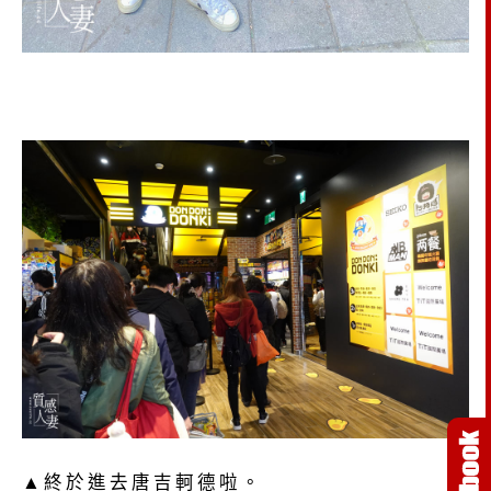
▲終於進去唐吉軻德啦。