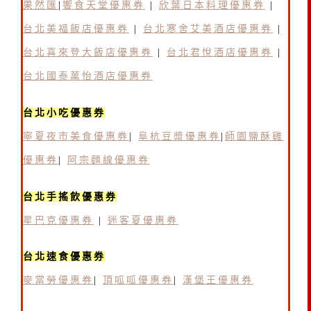
果然匯
|
饗食天堂優惠券
|
欣葉日本料理優惠券
|
台北美福飯店優惠券
|
台北寒舍艾美酒店優惠券
|
台北喜來登大飯店優惠券
|
台北君悅酒店優惠券
|
台北國泰萬怡酒店優惠券
台北小吃優惠券
寧夏夜市美食優惠券
|
阜杭豆漿優惠券
|
師園鹽酥雞
優惠券
|
阿宗麵線優惠券
台北手搖飲優惠券
星巴克優惠券
|
迷客夏優惠券
台北速食優惠券
麥當勞優惠券
|
頂呱呱優惠券
|
漢堡王優惠券