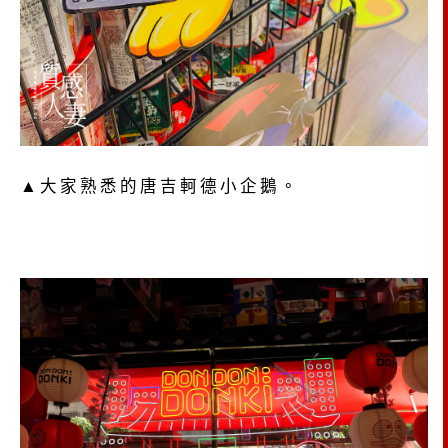
▲大家熟悉的唐吉軻德小企鵝。