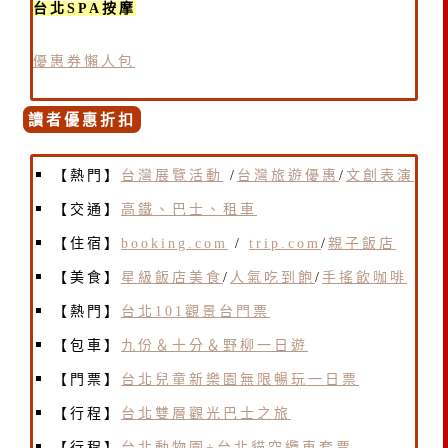
台北SPA按摩
優惠券懶人包
讀者優惠折扣
【熱門】
台灣展覽活動
/
台灣旅遊優惠
/
文創表演
【交通】
高鐵、巴士、租車
【住宿】
booking.com
/
trip.com
/
親子飯店
【美食】
星級飯店美食
/
人氣吃到飽
/
手搖飲咖啡
【熱門】
台北101觀景台門票
【包車】
九份＆十分＆野柳一日遊
【門票】
台北兒童新樂園無限暢玩一日票
【行程】
台北雙層觀光巴士之旅
【行程】
台北動物園+台北貓空纜車套票