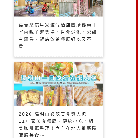
嘉義樂億皇家渡假酒店團購優惠｜
室內親子遊樂場、戶外泳池、彩繪
主題房，飯店飲茶餐廳好吃又不
貴！
2026 陽明山必吃美食懶人包｜
11+ 家美食餐廳、傳統小吃、網
美咖啡廳整理！內有在地人推薦隱
藏版美食～