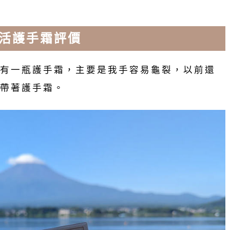
賦活護手霜評價
有一瓶護手霜，主要是我手容易龜裂，以前還
帶著護手霜。