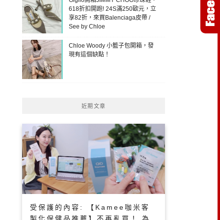
618折扣開跑! 24S滿250歐元，立
享82折，來買Balenciaga皮帶 /
See by Chloe
Chloe Woody 小籃子包開箱，發
現有這個缺點！
近期文章
受保護的內容: 【Kamee咖米客
製化保健品推薦】不再亂買！ 為