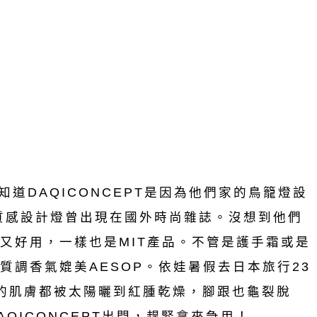
早知道DAQICONCEPT是因為他們家的鳥籠燈設
，質感設計燈曾出現在國外時尚雜誌。沒想到他們
又好用，一樣也是MIT產品。不管是護手霜或是
質調香氣媲美AESOP。依娃暑假去日本旅行23
的肌膚都被太陽曬到紅腫乾燥，腳跟也龜裂脫
QICONCEPT出門，趕緊拿來急用！