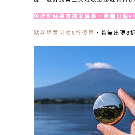
依娃粉絲還有獨家優惠，團購日期8/1
點我購買可獲8折優惠
，若無出現8折