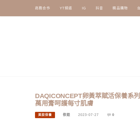
Skip
商務合作
YT頻道
IG
抖音
精品購物
to
content
DAQICONCEPT卵黃萃賦活保
萬用膏呵護每寸肌膚
依娃
2023-07-27
0
美妝保養