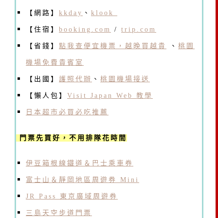
【網路】
kkday
、
klook
【住宿】
booking.com
/
trip.com
【省錢】
點我查便宜機票，越晚買越貴
、
桃園
機場免費貴賓室
【出國】
護照代辦
、
桃園機場接送
【懶人包】
Visit Japan Web 教學
日本超市必買必吃推薦
門票先買好，不用排隊花時間
伊豆箱根線鐵道＆巴士乘車券
富士山＆靜岡地區周遊券 Mini
JR Pass 東京廣域周遊券
三島天空步道門票