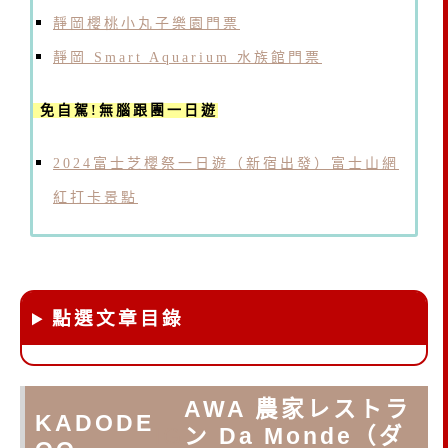
靜岡櫻桃小丸子樂園門票
靜岡 Smart Aquarium 水族館門票
免自駕!無腦跟團一日遊
2024富士芝櫻祭一日遊（新宿出發）
富士山網
紅打卡景點
點選文章目錄
AWA 農家レストラ
KADODE
IG
ン Da Monde（ダ