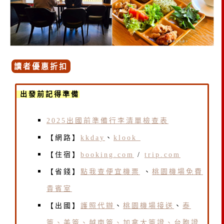
讀者優惠折扣
出發前記得準備
2025出國前準備行李清單檢查表
【網路】
kkday
、
klook
【住宿】
booking.com
/
trip.com
【省錢】
點我查便宜機票
、
桃園機場免費
貴賓室
【出國】
護照代辦
、
桃園機場接送
、
泰
簽、美簽、越南簽、加拿大簽證、台胞證