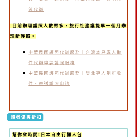
等代辦
目前辦理護照人數眾多，旅行社建議提早一個月辦
理新護照。
中華民國護照代辦服務｜台灣本島專人取
件代辦申請護照服務
中華民國護照代辦服務｜雙北專人到府收
件・寄送護照申請
讀者優惠折扣
幫你省時間!日本自由行懶人包