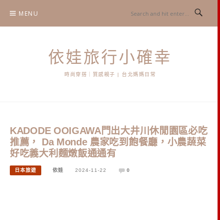
Skip
MENU
to
content
依娃旅行小確幸
時尚穿搭｜質感親子 | 台北媽媽日常
KADODE OOIGAWA門出大井川休閒園區必吃
推薦， Da Monde 農家吃到飽餐廳，小農蔬菜
好吃義大利麵燉飯通通有
日本旅遊
依娃
2024-11-22
0