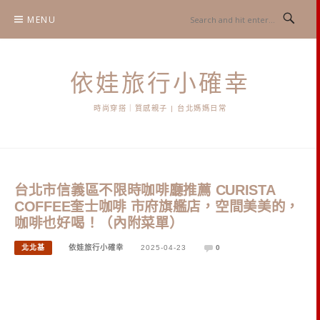
Skip
MENU
to
content
依娃旅行小確幸
時尚穿搭｜質感親子 | 台北媽媽日常
台北市信義區不限時咖啡廳推薦 CURISTA
COFFEE奎士咖啡 市府旗艦店，空間美美的，
咖啡也好喝！（內附菜單）
北北基
依娃旅行小確幸
2025-04-23
0