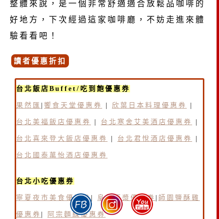
整體來說，是一個非常舒適適合放鬆品咖啡的
好地方，下次經過這家咖啡廳，不妨走進來體
驗看看吧！
讀者優惠折扣
台北飯店Buffet/吃到飽優惠券
果然匯
|
饗食天堂優惠券
|
欣葉日本料理優惠券
|
台北美福飯店優惠券
|
台北寒舍艾美酒店優惠券
|
台北喜來登大飯店優惠券
|
台北君悅酒店優惠券
|
台北國泰萬怡酒店優惠券
台北小吃優惠券
寧夏夜市美食優惠券
|
阜杭豆漿優惠券
|
師園鹽酥雞
優惠券
|
阿宗麵線優惠券