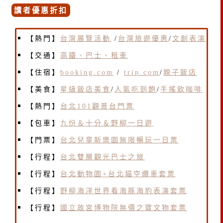
讀者優惠折扣
【熱門】
台灣展覽活動
/
台灣旅遊優惠
/
文創表演
【交通】
高鐵、巴士、租車
【住宿】
booking.com
/
trip.com
/
親子飯店
【美食】
星級飯店美食
/
人氣吃到飽
/
手搖飲咖啡
【熱門】
台北101觀景台門票
【包車】
九份＆十分＆野柳一日遊
【門票】
台北兒童新樂園無限暢玩一日票
【行程】
台北雙層觀光巴士之旅
【行程】
台北動物園+台北貓空纜車套票
【行程】
野柳海洋世界看海豚海豹表演套票
【行程】
國立故宮博物院無價之寶文物套票