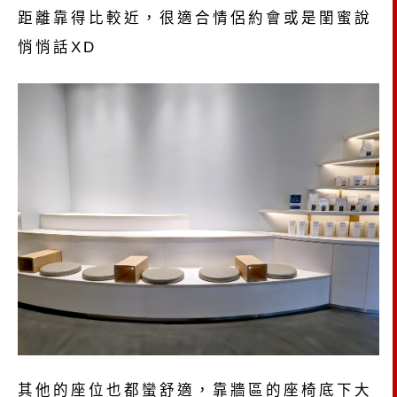
距離靠得比較近，很適合情侶約會或是閨蜜說
悄悄話XD
其他的座位也都蠻舒適，靠牆區的座椅底下大