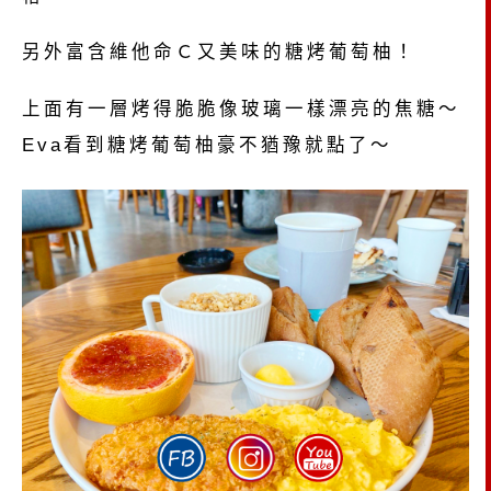
另外富含維他命Ｃ又美味的糖烤葡萄柚！
上面有一層烤得脆脆像玻璃一樣漂亮的焦糖～
Eva看到糖烤葡萄柚豪不猶豫就點了～