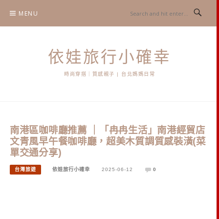
Skip
MENU
to
content
依娃旅行小確幸
時尚穿搭｜質感親子 | 台北媽媽日常
南港區咖啡廳推薦 ｜「冉冉生活」南港經貿店
文青風早午餐咖啡廳，超美木質調質感裝潢(菜
單交通分享)
台灣旅遊
依娃旅行小確幸
2025-06-12
0