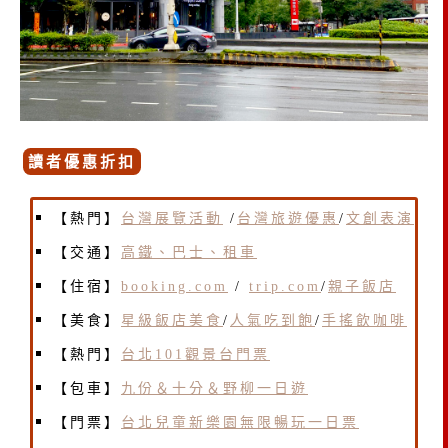
讀者優惠折扣
【熱門】
台灣展覽活動
/
台灣旅遊優惠
/
文創表演
【交通】
高鐵、巴士、租車
【住宿】
booking.com
/
trip.com
/
親子飯店
【美食】
星級飯店美食
/
人氣吃到飽
/
手搖飲咖啡
【熱門】
台北101觀景台門票
【包車】
九份＆十分＆野柳一日遊
【門票】
台北兒童新樂園無限暢玩一日票