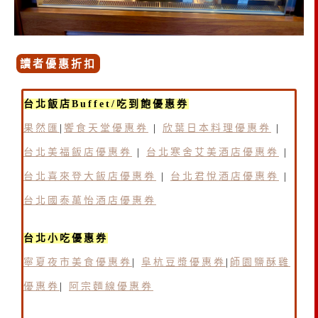
讀者優惠折扣
台北飯店Buffet/吃到飽優惠券
果然匯
|
饗食天堂優惠券
|
欣葉日本料理優惠券
|
台北美福飯店優惠券
|
台北寒舍艾美酒店優惠券
|
台北喜來登大飯店優惠券
|
台北君悅酒店優惠券
|
台北國泰萬怡酒店優惠券
台北小吃優惠券
寧夏夜市美食優惠券
|
阜杭豆漿優惠券
|
師園鹽酥雞
優惠券
|
阿宗麵線優惠券