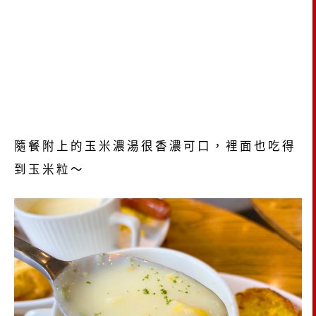
隨餐附上的玉米濃湯很香濃可口，裡面也吃得
到玉米粒～