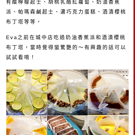
有酸檸檬起士、胡桃乳酪紅蘿蔔、奶油香蕉
派、帕瑪森鹹起士、濃巧克力蛋糕、酒漬櫻桃
布丁塔等等，
Eva之前在城中店吃過奶油香蕉派和酒漬櫻桃
布丁塔，當時覺得蠻驚艷的～有興趣的話可以
試試看唷！