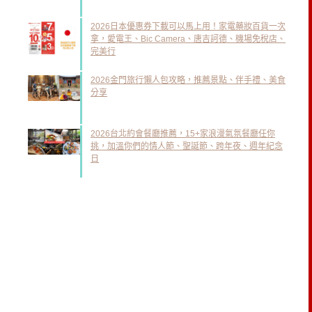
2026日本優惠券下載可以馬上用！家電藥妝百貨一次
拿，愛電王、Bic Camera、唐吉訶德、機場免稅店、
完美行
2026金門旅行懶人包攻略，推薦景點、伴手禮、美食
分享
2026台北約會餐廳推薦，15+家浪漫氣氛餐廳任你
挑，加溫你們的情人節、聖誕節、跨年夜、週年紀念
日