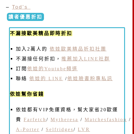
–
Tod’s
讀者優惠折扣
不漏接歐美精品即時折扣
加入2萬人的
依娃歐美精品折扣社團
不漏接任何折扣，
推薦加入LINE社群
訂閱
依娃的Youtube頻道
聯絡
依娃的 LINE
/
依娃臉書粉專私訊
依娃幫你省錢
依娃都有VIP免運資格，幫大家省20歐運
費
Farfetch
/
Mytheresa
/
Matchesfashion
/
A-Porter
/
Selfridges
/
LVR