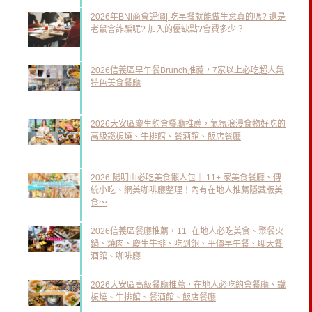
2026年BNI商會評價| 吃早餐就能做生意真的嗎? 還是
老鼠會詐騙呢? 加入的優缺點?會費多少？
2026信義區早午餐Brunch推薦，7家以上必吃超人氣
特色美食餐廳
2026大安區慶生約會餐廳推薦，氣氛浪漫食物好吃的
高級鐵板燒、牛排館、餐酒館、飯店餐廳
2026 陽明山必吃美食懶人包｜ 11+ 家美食餐廳、傳
統小吃、網美咖啡廳整理！內有在地人推薦隱藏版美
食～
2026信義區餐廳推薦，11+在地人必吃美食、聚餐火
鍋、燒肉、慶生牛排、吃到飽、平價早午餐、聊天餐
酒館、咖啡廳
2026大安區高級餐廳推薦，在地人必吃約會餐廳、鐵
板燒、牛排館、餐酒館、飯店餐廳