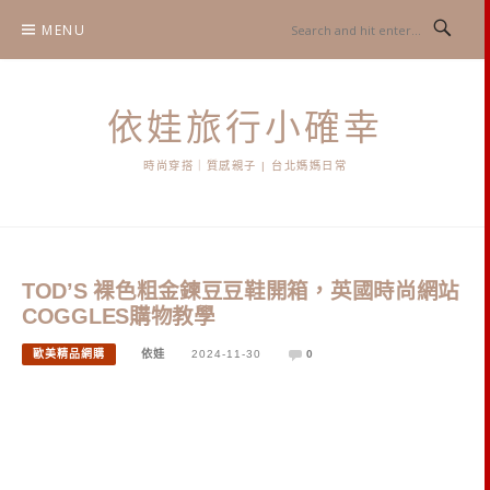
Skip
MENU
to
content
依娃旅行小確幸
時尚穿搭｜質感親子 | 台北媽媽日常
TOD’S 裸色粗金鍊豆豆鞋開箱，英國時尚網站
COGGLES購物教學
歐美精品網購
依娃
2024-11-30
0