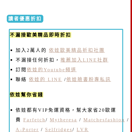
讀者優惠折扣
不漏接歐美精品即時折扣
加入2萬人的
依娃歐美精品折扣社團
不漏接任何折扣，
推薦加入LINE社群
訂閱
依娃的Youtube頻道
聯絡
依娃的 LINE
/
依娃臉書粉專私訊
依娃幫你省錢
依娃都有VIP免運資格，幫大家省20歐運
費
Farfetch
/
Mytheresa
/
Matchesfashion
/
A-Porter
/
Selfridges
/
LVR