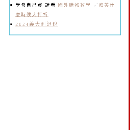
學會自己買 請看
國外購物教學
／
歐美什
麼時候大打折
2024義大利退稅