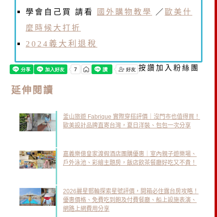
學會自己買 請看
國外購物教學
／
歐美什
麼時候大打折
2024義大利退稅
按讚加入粉絲團
延伸閱讀
釜山旅遊 Fabrique 實際穿搭評價｜沒門市也值得買！
歐美設計品牌直寄台灣，夏日洋裝、包包一次分享
嘉義樂億皇家渡假酒店團購優惠｜室內親子遊樂場、
戶外泳池、彩繪主題房，飯店飲茶餐廳好吃又不貴！
2026麗星郵輪探索星號評價，開箱必住露台房攻略！
優惠價格、免費吃到飽及付費餐廳、船上設施表演、
網路上網費用分享