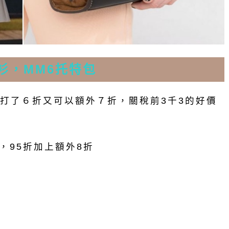
襯衫，MM6托特包
打了６折又可以額外７折，關稅前3千3的好價
，95折加上額外8折