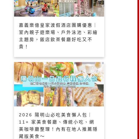
嘉義樂億皇家渡假酒店團購優惠｜
室內親子遊樂場、戶外泳池、彩繪
主題房，飯店飲茶餐廳好吃又不
貴！
2026 陽明山必吃美食懶人包｜
11+ 家美食餐廳、傳統小吃、網
美咖啡廳整理！內有在地人推薦隱
藏版美食～