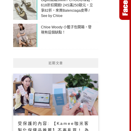
618折扣開跑! 24S滿250歐元，立
享82折，來買Balenciaga皮帶 /
See by Chloe
Chloe Woody 小籃子包開箱，發
現有這個缺點！
近期文章
受保護的內容: 【Kamee咖米客
製化保健品推薦】不再亂買！ 為