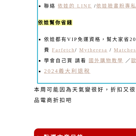
聯絡
依娃的 LINE
/
依娃臉書粉專
依娃幫你省錢
依娃都有VIP免運資格，幫大家省2
費
Farfetch
/
Mytheresa
/
Matches
學會自己買 請看
國外購物教學
／
2024義大利退稅
本周可能因為天氣變很好，折扣又很
品電商折扣吧