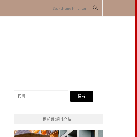
搜
尋
關
鍵
關於我(網站介紹)
字: