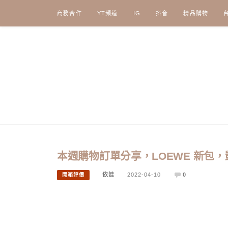
Skip
商務合作
YT頻道
IG
抖音
精品購物
to
content
本週購物訂單分享，LOEWE 新包，凱
依娃
2022-04-10
0
開箱評價