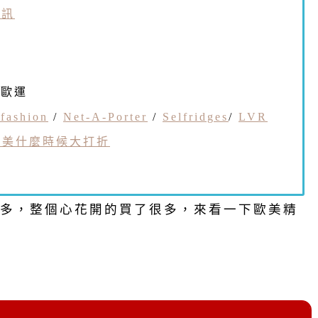
私訊
0歐運
fashion
/
Net-A-Porter
/
Selfridges
/
LVR
歐美什麼時候大打折
多，整個心花開的買了很多，來看一下歐美精