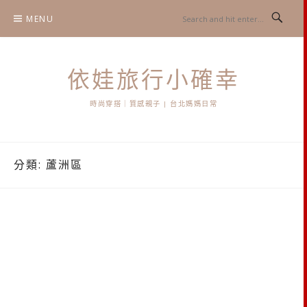
Skip
MENU
to
content
依娃旅行小確幸
時尚穿搭｜質感親子 | 台北媽媽日常
分類:
蘆洲區