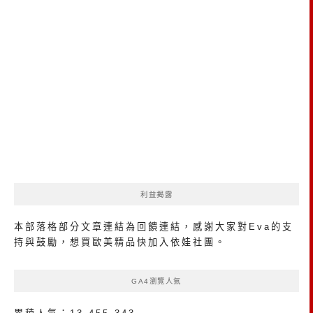
利益揭露
本部落格部分文章連結為回饋連結，感謝大家對Eva的支
持與鼓勵，想買歐美精品
快加入依娃社團
。
GA4瀏覽人氣