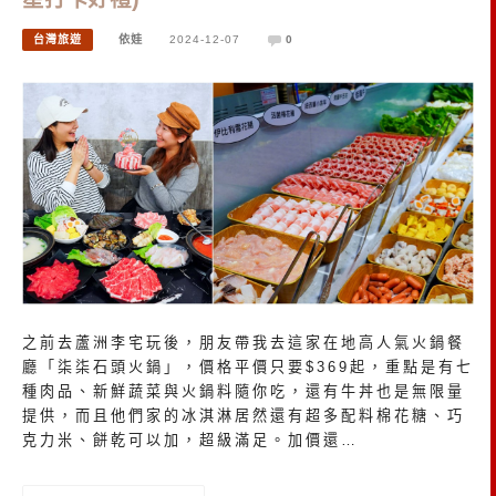
台灣旅遊
依娃
2024-12-07
0
之前去蘆洲李宅玩後，朋友帶我去這家在地高人氣火鍋餐
廳「柒柒石頭火鍋」，價格平價只要$369起，重點是有七
種肉品、新鮮蔬菜與火鍋料隨你吃，還有牛丼也是無限量
提供，而且他們家的冰淇淋居然還有超多配料棉花糖、巧
克力米、餅乾可以加，超級滿足。加價還…