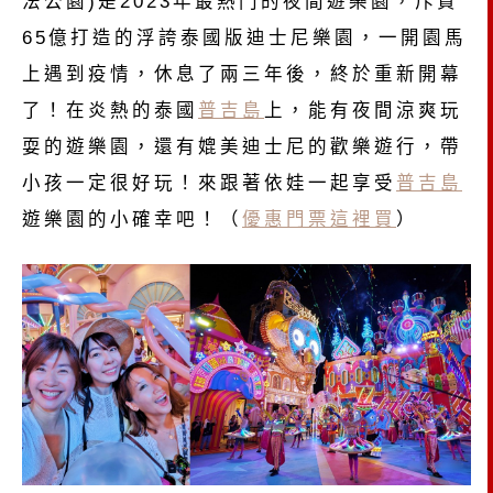
法公園)是2023年最熱門的夜間遊樂園，斥資
65億打造的浮誇泰國版迪士尼樂園，一開園馬
上遇到疫情，休息了兩三年後，終於重新開幕
了！在炎熱的泰國
普吉島
上，能有夜間涼爽玩
耍的遊樂園，還有媲美迪士尼的歡樂遊行，帶
小孩一定很好玩！來跟著依娃一起享受
普吉島
遊樂園的小確幸吧！（
優惠門票這裡買
）