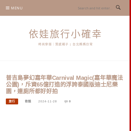
Skip
MENU
to
content
依娃旅行小確幸
時尚穿搭｜質感親子 | 台北媽媽日常
普吉島夢幻嘉年華Carnival Magic(嘉年華魔法
公園)，斥資65億打造的浮誇泰國版迪士尼樂
園，連廁所都好好拍
旅行
依娃
2024-11-28
0