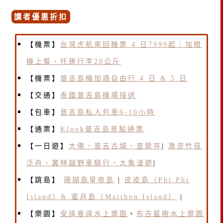
讀者優惠折扣
【機票】
台灣虎航來回機票 4 日7999起｜加贈
機上餐・托運行李20公斤
【機票】
普吉島機加酒自由行 4 日 & 5 日
【交通】
泰國普吉島機場接送
【包車】
普吉島私人包車6-10小時
【通票】
Klook普吉島景點通票
【一日遊】
大佛、普吉古城、查龍寺
|
激流竹筏
泛舟、叢林越野車騎行、大象漫遊
|
【跳島】
珊瑚島皇帝島
|
皮皮島（Phi Phi
Island）& 蜜月島（Maithon Island）
|
【樂園】
安達曼達水上樂園
、
布吉藍樹水上樂園