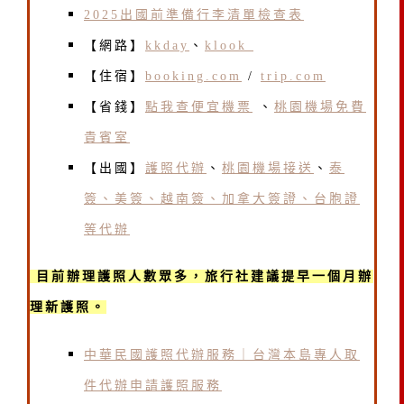
2025出國前準備行李清單檢查表
【網路】
kkday
、
klook
【住宿】
booking.com
/
trip.com
【省錢】
點我查便宜機票
、
桃園機場免費
貴賓室
【出國】
護照代辦
、
桃園機場接送
、
泰
簽、美簽、越南簽、加拿大簽證、台胞證
等代辦
目前辦理護照人數眾多，旅行社建議提早一個月辦
理新護照。
中華民國護照代辦服務｜台灣本島專人取
件代辦申請護照服務