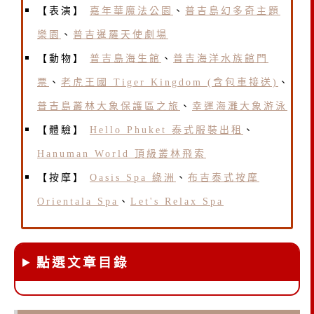
【表演】
嘉年華魔法公園
、
普吉島幻多奇主題
樂園
、
普吉暹羅天使劇場
【動物】
普吉島海生館
、
普吉海洋水族館門
票
、
老虎王國 Tiger Kingdom (含包車接送)
、
普吉島叢林大象保護區之旅
、
幸運海灘大象游泳
【體驗】
Hello Phuket 泰式服裝出租
、
Hanuman World 頂級叢林飛索
【按摩】
Oasis Spa 綠洲
、
布吉泰式按摩
Orientala Spa
、
Let's Relax Spa
點選文章目錄