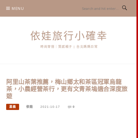
Skip
MENU
to
content
依娃旅行小確幸
時尚穿搭｜質感親子 | 台北媽媽日常
阿里山茶葉推薦，梅山鄉太和茶區冠軍烏龍
茶，小農經營茶行，更有文青茶塢適合深度旅
遊
嘉義
依娃
2021-10-17
0