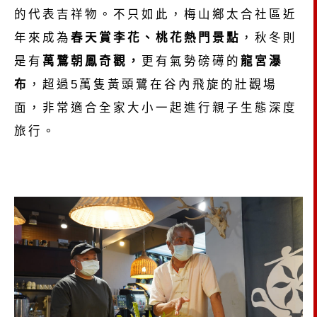
的代表吉祥物。不只如此，梅山鄉太合社區近
年來成為
春天賞李花、桃花熱門景點
，秋冬則
是有
萬鷺朝鳳奇觀，
更有氣勢磅礡的
龍宮瀑
布
，超過5萬隻黃頭鷺在谷內飛旋的壯觀場
面，非常適合全家大小一起進行親子生態深度
旅行。