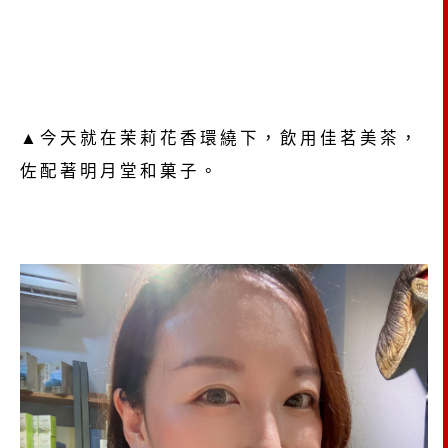
▲今天就在茉莉花香環繞下，飲用佳茗美茶，
佐配著明月堂和菓子。