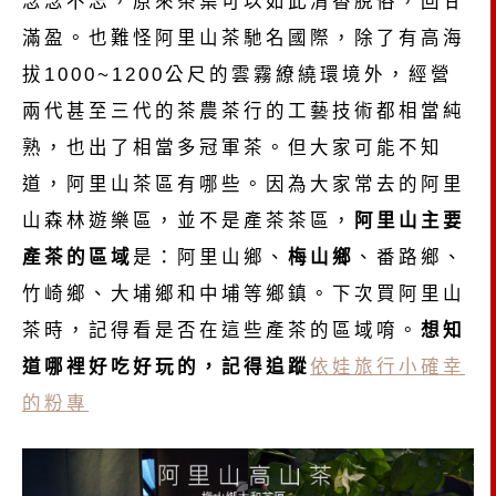
念念不忘，原來茶葉可以如此清香脫俗，回甘
滿盈。也難怪阿里山茶馳名國際，除了有高海
拔1000~1200公尺的雲霧繚繞環境外，經營
兩代甚至三代的茶農茶行的工藝技術都相當純
熟，也出了相當多冠軍茶。但大家可能不知
道，阿里山茶區有哪些。因為大家常去的阿里
山森林遊樂區，並不是產茶茶區，
阿里山主要
產茶的區域
是：阿里山鄉、
梅山鄉
、番路鄉、
竹崎鄉、大埔鄉和中埔等鄉鎮。下次買阿里山
茶時，記得看是否在這些產茶的區域唷。
想知
道哪裡好吃好玩的，記得追蹤
依娃旅行小確幸
的粉專