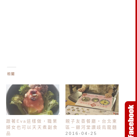
相關
跟著Eva這樣做，職業
親子友善餐廳。台北東
婦女也可以天天煮副食
區－銀河堂讚歧烏龍麵
品
2016-04-25