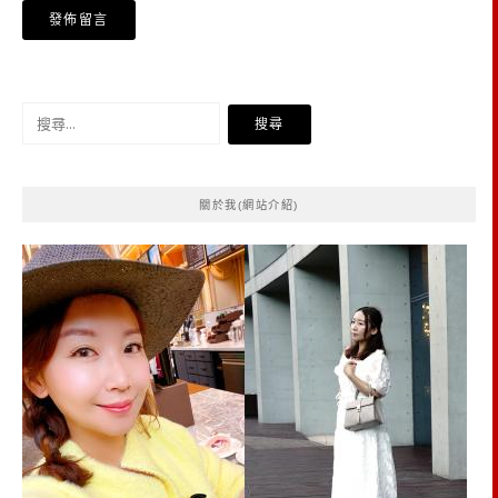
搜
尋
關
鍵
關於我(網站介紹)
字: