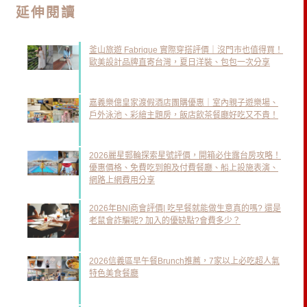
延伸閱讀
釜山旅遊 Fabrique 實際穿搭評價｜沒門市也值得買！
歐美設計品牌直寄台灣，夏日洋裝、包包一次分享
嘉義樂億皇家渡假酒店團購優惠｜室內親子遊樂場、
戶外泳池、彩繪主題房，飯店飲茶餐廳好吃又不貴！
2026麗星郵輪探索星號評價，開箱必住露台房攻略！
優惠價格、免費吃到飽及付費餐廳、船上設施表演、
網路上網費用分享
2026年BNI商會評價| 吃早餐就能做生意真的嗎? 還是
老鼠會詐騙呢? 加入的優缺點?會費多少？
2026信義區早午餐Brunch推薦，7家以上必吃超人氣
特色美食餐廳