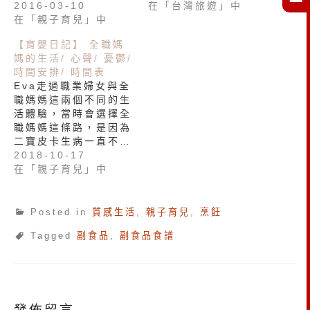
2016-03-10
在「台灣旅遊」中
在「親子育兒」中
【育嬰日記】 全職媽
媽的生活/ 心聲/ 憂鬱/
時間安排/ 時間表
Eva走過職業婦女與全
職媽媽這兩個不同的生
活體驗，當時會選擇全
職媽媽這條路，是因為
二寶皮卡生病一直不…
2018-10-17
在「親子育兒」中
Posted in
質感生活
,
親子育兒
,
烹飪
Tagged
副食品
,
副食品食譜