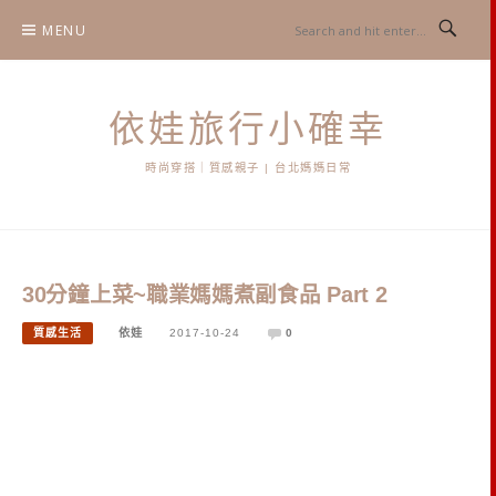
Skip
MENU
to
content
依娃旅行小確幸
時尚穿搭｜質感親子 | 台北媽媽日常
30分鐘上菜~職業媽媽煮副食品 Part 2
質感生活
依娃
2017-10-24
0