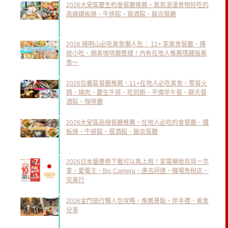
2026大安區慶生約會餐廳推薦，氣氛浪漫食物好吃的
高級鐵板燒、牛排館、餐酒館、飯店餐廳
2026 陽明山必吃美食懶人包｜ 11+ 家美食餐廳、傳
統小吃、網美咖啡廳整理！內有在地人推薦隱藏版美
食～
2026信義區餐廳推薦，11+在地人必吃美食、聚餐火
鍋、燒肉、慶生牛排、吃到飽、平價早午餐、聊天餐
酒館、咖啡廳
2026大安區高級餐廳推薦，在地人必吃約會餐廳、鐵
板燒、牛排館、餐酒館、飯店餐廳
2026日本優惠券下載可以馬上用！家電藥妝百貨一次
拿，愛電王、Bic Camera、唐吉訶德、機場免稅店、
完美行
2026金門旅行懶人包攻略，推薦景點、伴手禮、美食
分享