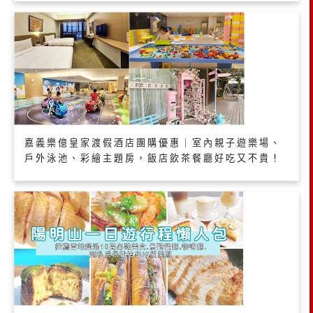
嘉義樂億皇家渡假酒店團購優惠｜室內親子遊樂場、
戶外泳池、彩繪主題房，飯店飲茶餐廳好吃又不貴！