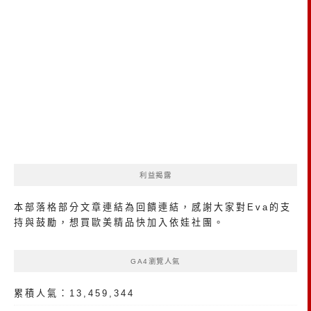
利益揭露
本部落格部分文章連結為回饋連結，感謝大家對Eva的支
持與鼓勵，想買歐美精品
快加入依娃社團
。
GA4瀏覽人氣
累積人氣：13,459,344