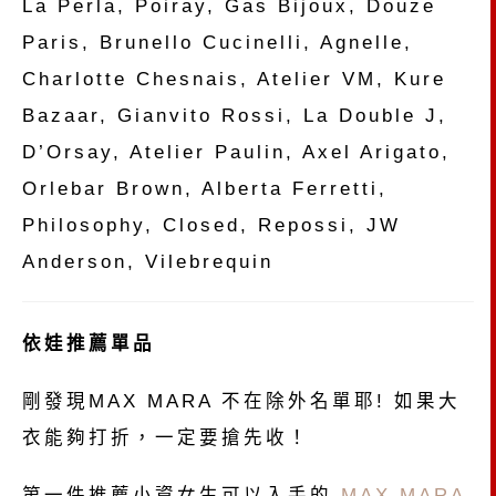
La Perla, Poiray, Gas Bijoux, Douze
Paris, Brunello Cucinelli, Agnelle,
Charlotte Chesnais, Atelier VM, Kure
Bazaar, Gianvito Rossi, La Double J,
D’Orsay, Atelier Paulin, Axel Arigato,
Orlebar Brown, Alberta Ferretti,
Philosophy, Closed, Repossi, JW
Anderson, Vilebrequin
依娃推薦單品
剛發現MAX MARA 不在除外名單耶! 如果大
衣能夠打折，一定要搶先收！
第一件推薦小資女生可以入手的
MAX MARA