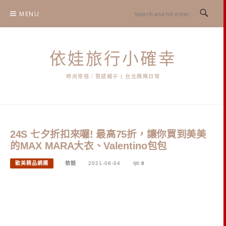
Skip
MENU
to
content
依娃旅行小確幸
時尚穿搭｜質感親子 | 台北媽媽日常
24S 七夕折扣來囉! 最高75折，讓你買到美美
的MAX MARA大衣、Valentino包包
歐美精品網購
依娃
2021-08-04
0