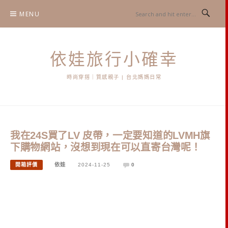
Skip
MENU
to
content
依娃旅行小確幸
時尚穿搭｜質感親子 | 台北媽媽日常
我在24S買了LV 皮帶，一定要知道的LVMH旗
下購物網站，沒想到現在可以直寄台灣呢！
開箱評價
依娃
2024-11-25
0