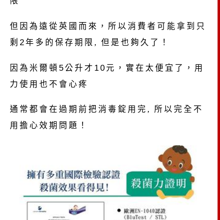
限
但因為遠從英國而來，所以消費者可能拿到只
剩
2
年多的保存期限,
但是也夠久了！
因為米爾頓
5
公升才
10
元，實在太便宜了，用
力使用也不會心疼
通常都會在過期前把消毒錠用完, 所以完全不
用擔心效期問題！