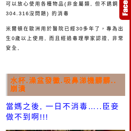
可以放心使用各種物品(非金屬類, 但不銹鋼
304.316沒問題) 的消毒
米爾頓在歐洲用於醫院已經30多年了，專為出
生0歲以上使用, 而且經過毒理學家認證, 非常
安全,
水杯.澡盆發黴.吸鼻涕機髒髒..
崩潰
當媽之後, 一日不消毒…..臣妾
做不到啊!!!