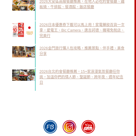
2026大安區高級餐廳推薦，在地人必吃約會餐廳、鐵
板燒、牛排館、餐酒館、飯店餐廳
2026日本優惠券下載可以馬上用！家電藥妝百貨一次
拿，愛電王、Bic Camera、唐吉訶德、機場免稅店、
完美行
2026金門旅行懶人包攻略，推薦景點、伴手禮、美食
分享
2026台北約會餐廳推薦，15+家浪漫氣氛餐廳任你
挑，加溫你們的情人節、聖誕節、跨年夜、週年紀念
日