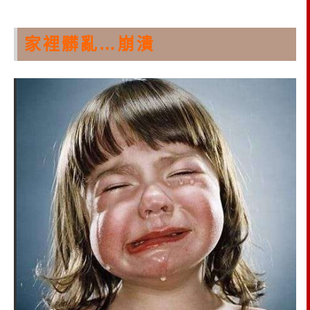
家裡髒亂…崩潰