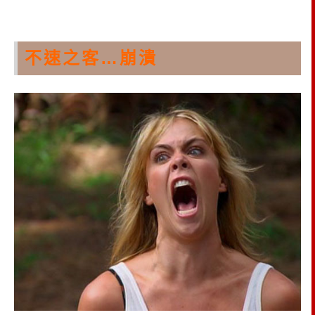
不速之客…崩潰