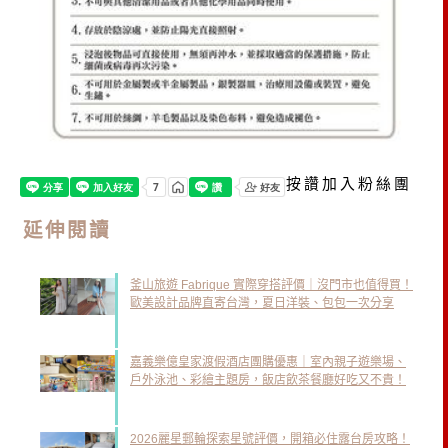
按讚加入粉絲團
延伸閱讀
釜山旅遊 Fabrique 實際穿搭評價｜沒門市也值得買！
歐美設計品牌直寄台灣，夏日洋裝、包包一次分享
嘉義樂億皇家渡假酒店團購優惠｜室內親子遊樂場、
戶外泳池、彩繪主題房，飯店飲茶餐廳好吃又不貴！
2026麗星郵輪探索星號評價，開箱必住露台房攻略！