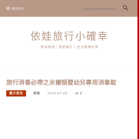
Skip
MENU
to
content
依娃旅行小確幸
時尚穿搭｜質感親子 | 台北媽媽日常
旅行消毒必帶之米爾頓嬰幼兒專用消毒錠
親子育兒
依娃
2016-07-28
0