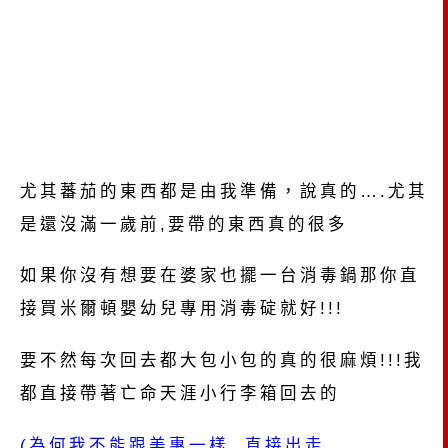
尤其蕃茄的東西都是由我準備，說真的….尤其
是還沒滿一歲前,要帶的東西真的很多
如果你沒有想要在婆家也擺一台消毒鍋那你直
接買米爾頓嬰幼兒專用消毒碇就好!!!
要不然每次回去都大包小包的真的很麻煩!!!我
都直接帶著亡命天涯小行李箱回去的
(為何我不能跟美惠一樣, 直接出走