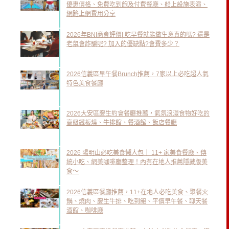
優惠價格、免費吃到飽及付費餐廳、船上設施表演、
網路上網費用分享
2026年BNI商會評價| 吃早餐就能做生意真的嗎? 還是
老鼠會詐騙呢? 加入的優缺點?會費多少？
2026信義區早午餐Brunch推薦，7家以上必吃超人氣
特色美食餐廳
2026大安區慶生約會餐廳推薦，氣氛浪漫食物好吃的
高級鐵板燒、牛排館、餐酒館、飯店餐廳
2026 陽明山必吃美食懶人包｜ 11+ 家美食餐廳、傳
統小吃、網美咖啡廳整理！內有在地人推薦隱藏版美
食～
2026信義區餐廳推薦，11+在地人必吃美食、聚餐火
鍋、燒肉、慶生牛排、吃到飽、平價早午餐、聊天餐
酒館、咖啡廳