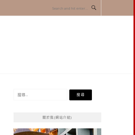
搜
尋
關
鍵
關於我(網站介紹)
字: