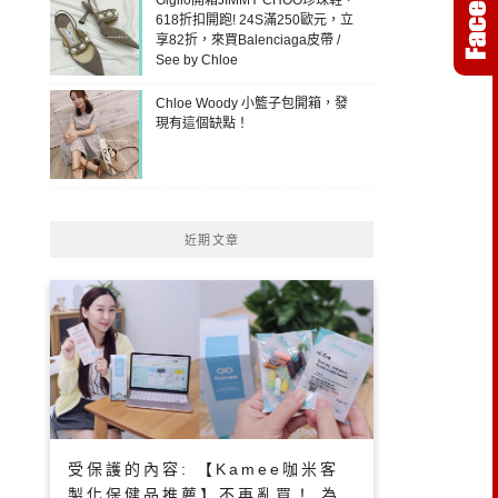
618折扣開跑! 24S滿250歐元，立
享82折，來買Balenciaga皮帶 /
See by Chloe
Chloe Woody 小籃子包開箱，發
現有這個缺點！
近期文章
受保護的內容: 【Kamee咖米客
製化保健品推薦】不再亂買！ 為