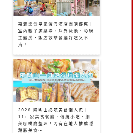
嘉義樂億皇家渡假酒店團購優惠｜
室內親子遊樂場、戶外泳池、彩繪
主題房，飯店飲茶餐廳好吃又不
貴！
2026 陽明山必吃美食懶人包｜
11+ 家美食餐廳、傳統小吃、網
美咖啡廳整理！內有在地人推薦隱
藏版美食～