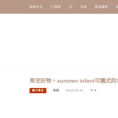
Skip
商務合作
YT頻道
IG
抖音
精品購物
to
content
育兒好物。summer infant可攜
依娃
2016-03-22
0
親子育兒