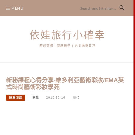
Skip
MENU
to
content
依娃旅行小確幸
時尚穿搭｜質感親子 | 台北媽媽日常
新秘課程心得分享-維多利亞藝術彩妝/EMA英
式時尚藝術彩妝學苑
隨筆閒談
依娃
2015-12-16
0