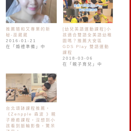
推薦隨和又專業的新
[幼兒美語運動課程]小
秘-巫葳葳
孩適合雙語全美語幼稚
2016-01-21
園嗎？推薦大安區
在「婚禮準備」中
GDS Play 雙語運動
課程
2018-03-06
在「親子育兒」中
台北頌缽課程推薦，
《Zenpple 森波 》親
子療癒課程，沒想到小
孩看到脈輪影像，驚呆