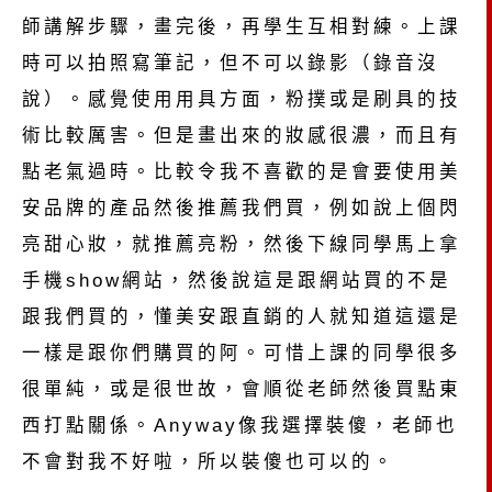
師講解步驟，畫完後，再學生互相對練。上課
時可以拍照寫筆記，但不可以錄影（錄音沒
說）。感覺使用用具方面，粉撲或是刷具的技
術比較厲害。但是畫出來的妝感很濃，而且有
點老氣過時。比較令我不喜歡的是會要使用美
安品牌的產品然後推薦我們買，例如說上個閃
亮甜心妝，就推薦亮粉，然後下線同學馬上拿
手機show網站，然後說這是跟網站買的不是
跟我們買的，懂美安跟直銷的人就知道這還是
一樣是跟你們購買的阿。可惜上課的同學很多
很單純，或是很世故，會順從老師然後買點東
西打點關係。Anyway像我選擇裝傻，老師也
不會對我不好啦，所以裝傻也可以的。