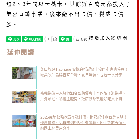
短2、3年間以卡養卡，其餘近百萬元都投入了
美容直銷事業，後來繳不出卡債，變成卡債
族。
按讚加入粉絲團
延伸閱讀
釜山旅遊 Fabrique 實際穿搭評價｜沒門市也值得買！
歐美設計品牌直寄台灣，夏日洋裝、包包一次分享
嘉義樂億皇家渡假酒店團購優惠｜室內親子遊樂場、
戶外泳池、彩繪主題房，飯店飲茶餐廳好吃又不貴！
2026麗星郵輪探索星號評價，開箱必住露台房攻略！
優惠價格、免費吃到飽及付費餐廳、船上設施表演、
網路上網費用分享