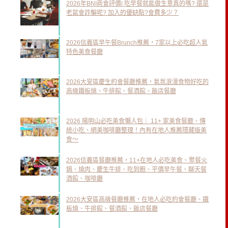
2026年BNI商會評價| 吃早餐就能做生意真的嗎? 還是
老鼠會詐騙呢? 加入的優缺點?會費多少？
2026信義區早午餐Brunch推薦，7家以上必吃超人氣
特色美食餐廳
2026大安區慶生約會餐廳推薦，氣氛浪漫食物好吃的
高級鐵板燒、牛排館、餐酒館、飯店餐廳
2026 陽明山必吃美食懶人包｜ 11+ 家美食餐廳、傳
統小吃、網美咖啡廳整理！內有在地人推薦隱藏版美
食～
2026信義區餐廳推薦，11+在地人必吃美食、聚餐火
鍋、燒肉、慶生牛排、吃到飽、平價早午餐、聊天餐
酒館、咖啡廳
2026大安區高級餐廳推薦，在地人必吃約會餐廳、鐵
板燒、牛排館、餐酒館、飯店餐廳