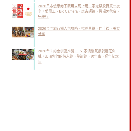
2026日本優惠券下載可以馬上用！家電藥妝百貨一次
拿，愛電王、Bic Camera、唐吉訶德、機場免稅店、
完美行
2026金門旅行懶人包攻略，推薦景點、伴手禮、美食
分享
2026台北約會餐廳推薦，15+家浪漫氣氛餐廳任你
挑，加溫你們的情人節、聖誕節、跨年夜、週年紀念
日