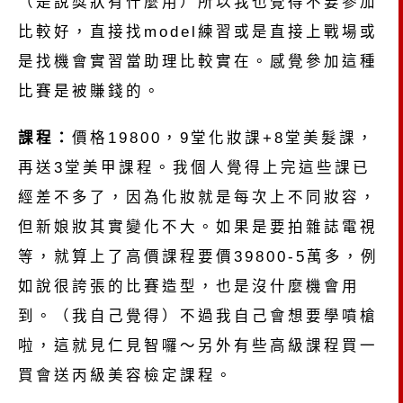
（是說獎狀有什麼用）所以我也覺得不要參加
比較好，直接找model練習或是直接上戰場或
是找機會實習當助理比較實在。感覺參加這種
比賽是被賺錢的。
課程：
價格19800，9堂化妝課+8堂美髮課，
再送3堂美甲課程。我個人覺得上完這些課已
經差不多了，因為化妝就是每次上不同妝容，
但新娘妝其實變化不大。如果是要拍雜誌電視
等，就算上了高價課程要價39800-5萬多，例
如說很誇張的比賽造型，也是沒什麼機會用
到。（我自己覺得）不過我自己會想要學噴槍
啦，這就見仁見智囉～另外有些高級課程買一
買會送丙級美容檢定課程。