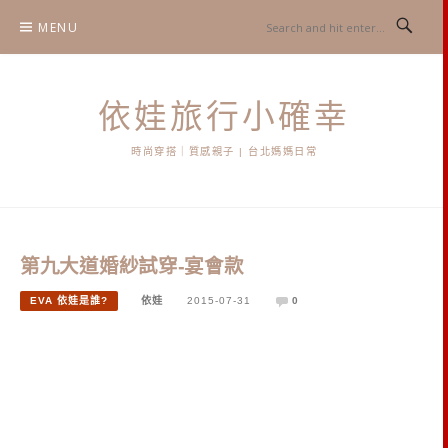
Skip
MENU
to
content
依娃旅行小確幸
時尚穿搭｜質感親子 | 台北媽媽日常
第九大道婚紗試穿-宴會款
EVA 依娃是誰?
依娃
2015-07-31
0