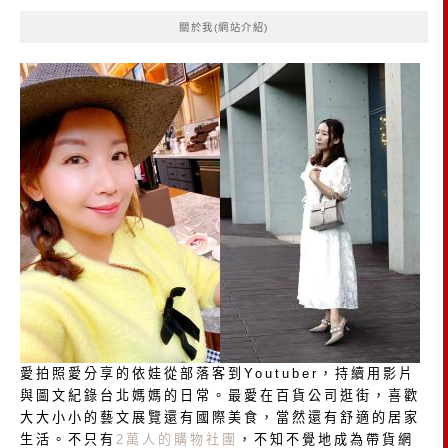
鍵
關於我(網站介紹)
字:
愛拍照愛分享的依娃從部落客到Youtuber，持續用影片
與圖文紀錄台北媽媽的日常。最愛在百貨公司逛街，喜歡
大大小小的藝文展覽還有國際美食，當然還有舒適的居家
生活。不只有
2萬人的購物社團
，不知不覺地成為帶貨網