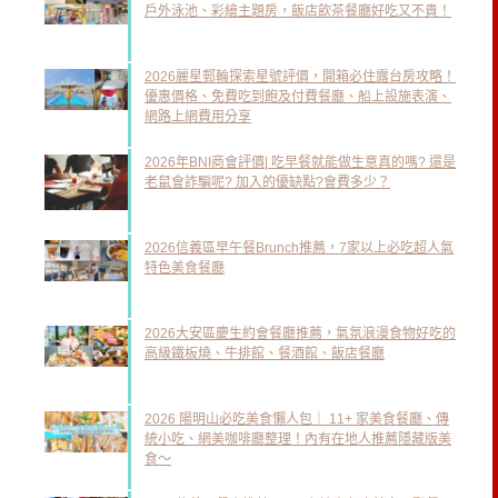
戶外泳池、彩繪主題房，飯店飲茶餐廳好吃又不貴！
2026麗星郵輪探索星號評價，開箱必住露台房攻略！
優惠價格、免費吃到飽及付費餐廳、船上設施表演、
網路上網費用分享
2026年BNI商會評價| 吃早餐就能做生意真的嗎? 還是
老鼠會詐騙呢? 加入的優缺點?會費多少？
2026信義區早午餐Brunch推薦，7家以上必吃超人氣
特色美食餐廳
2026大安區慶生約會餐廳推薦，氣氛浪漫食物好吃的
高級鐵板燒、牛排館、餐酒館、飯店餐廳
2026 陽明山必吃美食懶人包｜ 11+ 家美食餐廳、傳
統小吃、網美咖啡廳整理！內有在地人推薦隱藏版美
食～