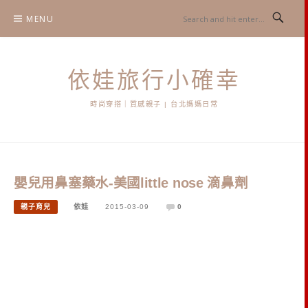
Skip
MENU
to
content
依娃旅行小確幸
時尚穿搭｜質感親子 | 台北媽媽日常
嬰兒用鼻塞藥水-美國little nose 滴鼻劑
親子育兒
依娃
2015-03-09
0