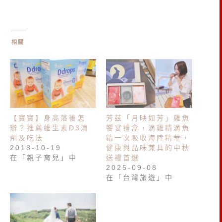
相關
【寶寶】身高落後怎
芳茲「月映如芳」雞魚
辦？推薦維生素D3滴
饗宴禮盒，滴雞精滴魚
劑及吃法
精一次吸收海陸精華，
2018-10-19
健康與品味兼具的中秋
在「親子育兒」中
送禮首選
2025-09-08
在「台灣旅遊」中