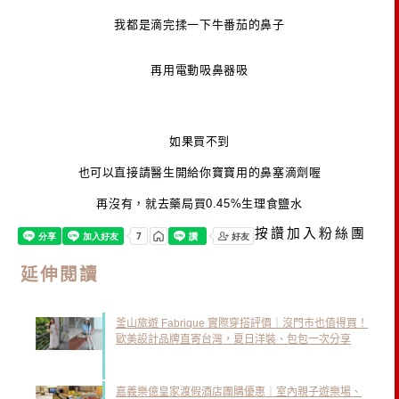
我都是滴完揉一下牛番茄的鼻子
再用電動吸鼻器吸
如果買不到
也可以直接請醫生開給你寶寶用的鼻塞滴劑喔
再沒有，就去藥局買0.45%生理食鹽水
按讚加入粉絲團
延伸閱讀
釜山旅遊 Fabrique 實際穿搭評價｜沒門市也值得買！
歐美設計品牌直寄台灣，夏日洋裝、包包一次分享
嘉義樂億皇家渡假酒店團購優惠｜室內親子遊樂場、