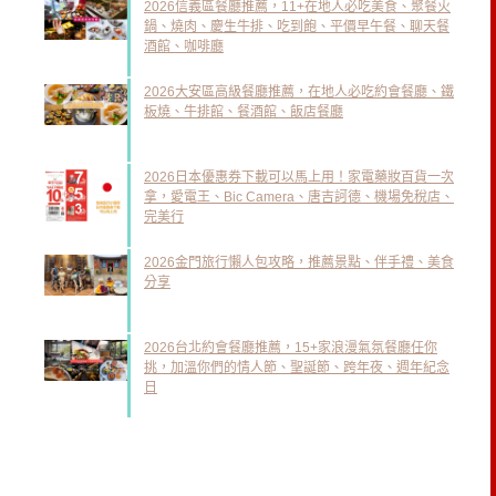
2026信義區餐廳推薦，11+在地人必吃美食、聚餐火
鍋、燒肉、慶生牛排、吃到飽、平價早午餐、聊天餐
酒館、咖啡廳
2026大安區高級餐廳推薦，在地人必吃約會餐廳、鐵
板燒、牛排館、餐酒館、飯店餐廳
2026日本優惠券下載可以馬上用！家電藥妝百貨一次
拿，愛電王、Bic Camera、唐吉訶德、機場免稅店、
完美行
2026金門旅行懶人包攻略，推薦景點、伴手禮、美食
分享
2026台北約會餐廳推薦，15+家浪漫氣氛餐廳任你
挑，加溫你們的情人節、聖誕節、跨年夜、週年紀念
日