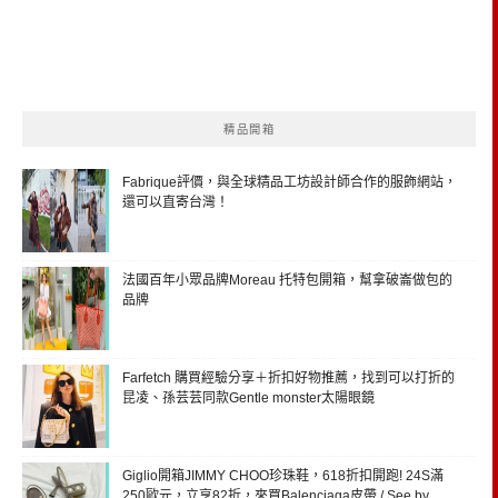
精品開箱
Fabrique評價，與全球精品工坊設計師合作的服飾網站，
還可以直寄台灣！
法國百年小眾品牌Moreau 托特包開箱，幫拿破崙做包的
品牌
Farfetch 購買經驗分享＋折扣好物推薦，找到可以打折的
昆凌、孫芸芸同款Gentle monster太陽眼鏡
Giglio開箱JIMMY CHOO珍珠鞋，618折扣開跑! 24S滿
250歐元，立享82折，來買Balenciaga皮帶 / See by