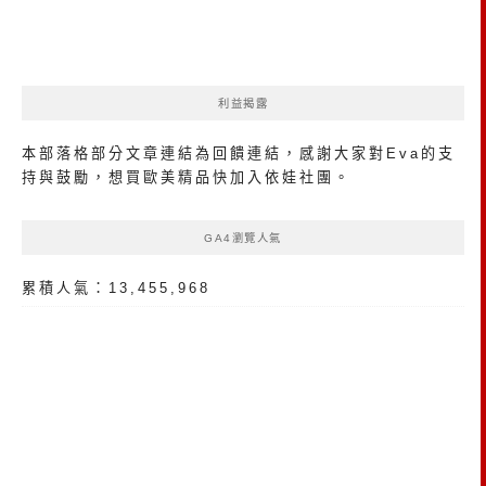
利益揭露
本部落格部分文章連結為回饋連結，感謝大家對Eva的支
持與鼓勵，想買歐美精品
快加入依娃社團
。
GA4瀏覽人氣
累積人氣：13,455,968