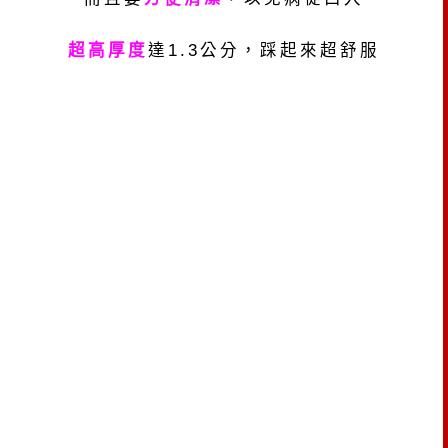
超高厚度
達
1.3
公分，踩起來超舒服