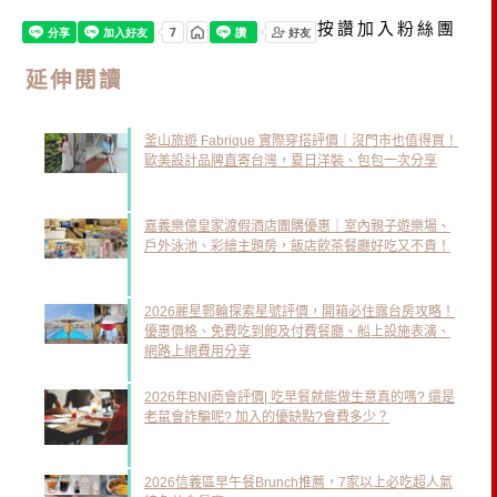
按讚加入粉絲團
延伸閱讀
釜山旅遊 Fabrique 實際穿搭評價｜沒門市也值得買！
歐美設計品牌直寄台灣，夏日洋裝、包包一次分享
嘉義樂億皇家渡假酒店團購優惠｜室內親子遊樂場、
戶外泳池、彩繪主題房，飯店飲茶餐廳好吃又不貴！
2026麗星郵輪探索星號評價，開箱必住露台房攻略！
優惠價格、免費吃到飽及付費餐廳、船上設施表演、
網路上網費用分享
2026年BNI商會評價| 吃早餐就能做生意真的嗎? 還是
老鼠會詐騙呢? 加入的優缺點?會費多少？
2026信義區早午餐Brunch推薦，7家以上必吃超人氣