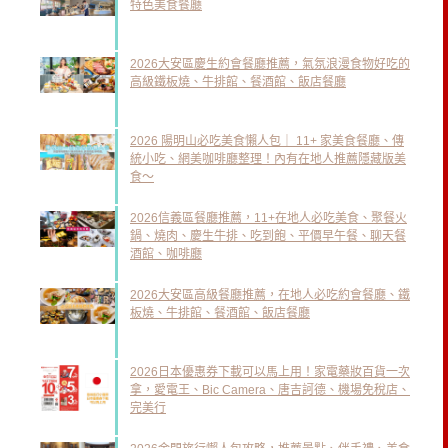
特色美食餐廳
2026大安區慶生約會餐廳推薦，氣氛浪漫食物好吃的
高級鐵板燒、牛排館、餐酒館、飯店餐廳
2026 陽明山必吃美食懶人包｜ 11+ 家美食餐廳、傳
統小吃、網美咖啡廳整理！內有在地人推薦隱藏版美
食～
2026信義區餐廳推薦，11+在地人必吃美食、聚餐火
鍋、燒肉、慶生牛排、吃到飽、平價早午餐、聊天餐
酒館、咖啡廳
2026大安區高級餐廳推薦，在地人必吃約會餐廳、鐵
板燒、牛排館、餐酒館、飯店餐廳
2026日本優惠券下載可以馬上用！家電藥妝百貨一次
拿，愛電王、Bic Camera、唐吉訶德、機場免稅店、
完美行