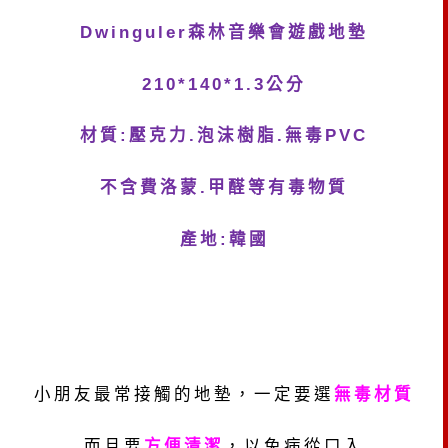
Dwinguler
森林音樂會遊戲地墊
210*140*1.3
公分
材質
:
壓克力
.
泡沫樹脂
.
無毒
PVC
不含費洛蒙
.
甲醛等有毒物質
產地
:
韓國
小朋友最常接觸的地墊，一定要選
無毒材質
而且要
方便清潔
，以免病從口入