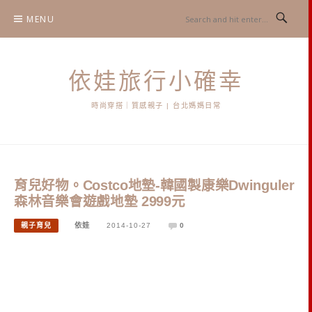
Skip
MENU
to
content
依娃旅行小確幸
時尚穿搭｜質感親子 | 台北媽媽日常
育兒好物。Costco地墊-韓國製康樂Dwinguler
森林音樂會遊戲地墊 2999元
親子育兒
依娃
2014-10-27
0