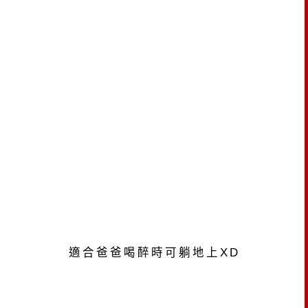
適合爸爸喝醉時可躺地上
XD