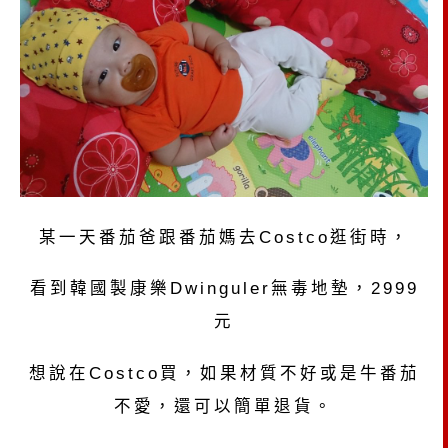
某一天番茄爸跟番茄媽去
Costco
逛街時，
看到韓國製康樂
Dwinguler
無毒地墊，
2999
元
想說在
Costco
買，如果材質不好或是牛番茄
不愛，還可以簡單退貨。