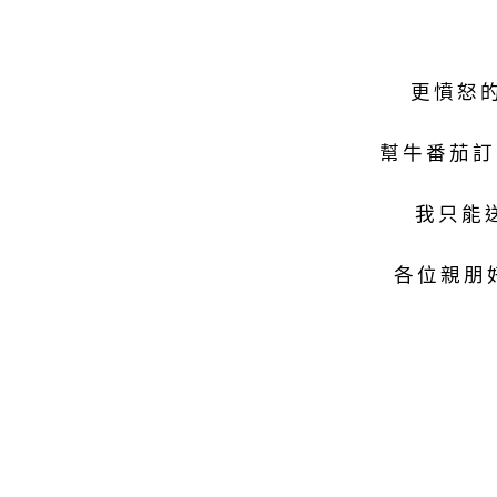
更憤怒
幫牛番茄訂
我只能
各位親朋好友