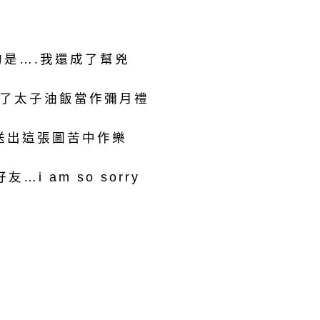
的是….我還成了幫兇
了太子油飯當作彌月禮
送出這張圖苦中作樂
…i am so sorry