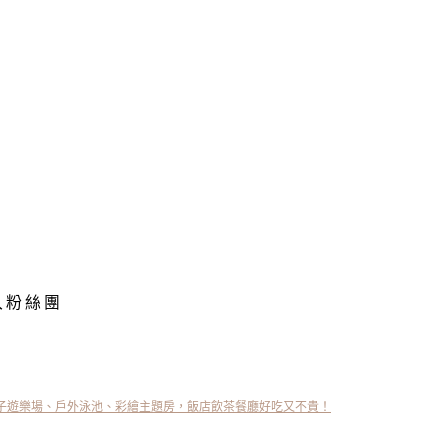
入粉絲團
子遊樂場、戶外泳池、彩繪主題房，飯店飲茶餐廳好吃又不貴！