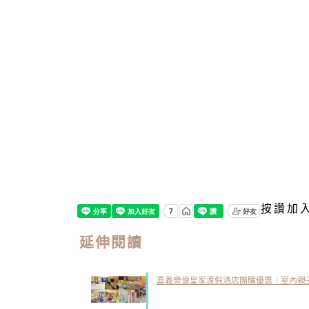
按讚加
延伸閱讀
嘉義樂億皇家渡假酒店團購優惠｜室內親