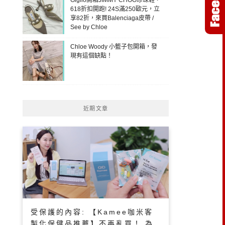
618折扣開跑! 24S滿250歐元，立
享82折，來買Balenciaga皮帶 /
See by Chloe
Chloe Woody 小籃子包開箱，發
現有這個缺點！
近期文章
受保護的內容: 【Kamee咖米客
製化保健品推薦】不再亂買！ 為