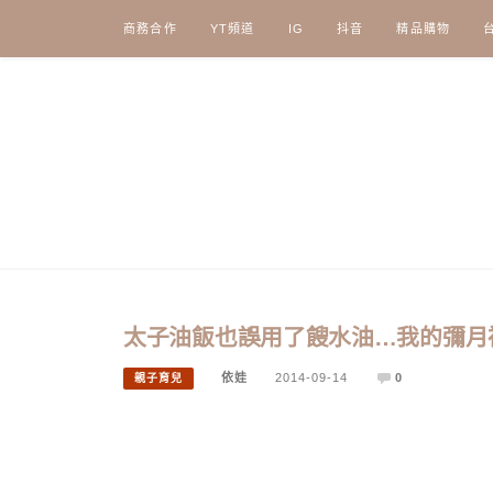
Skip
商務合作
YT頻道
IG
抖音
精品購物
to
content
太子油飯也誤用了餿水油…我的彌月
依娃
2014-09-14
0
親子育兒