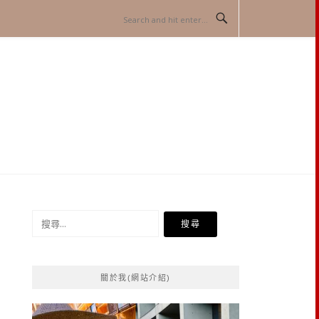
搜
尋
關
鍵
關於我(網站介紹)
字: