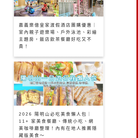
嘉義樂億皇家渡假酒店團購優惠｜
室內親子遊樂場、戶外泳池、彩繪
主題房，飯店飲茶餐廳好吃又不
貴！
2026 陽明山必吃美食懶人包｜
11+ 家美食餐廳、傳統小吃、網
美咖啡廳整理！內有在地人推薦隱
藏版美食～