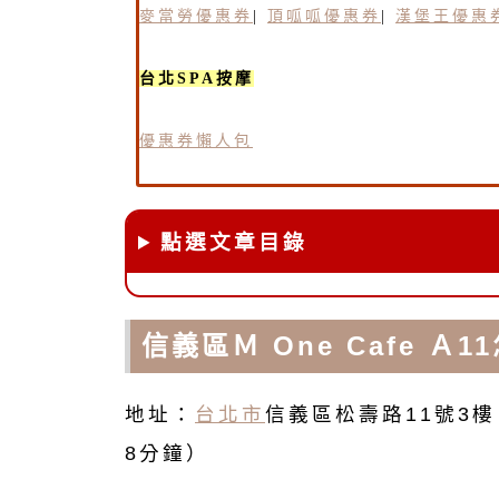
麥當勞優惠券
|
頂呱呱優惠券
|
漢堡王優惠
台北SPA按摩
優惠券懶人包
點選文章目錄
信義區Ｍ One Cafe Ａ
地址：
台北市
信義區松壽路11號3
8分鐘）