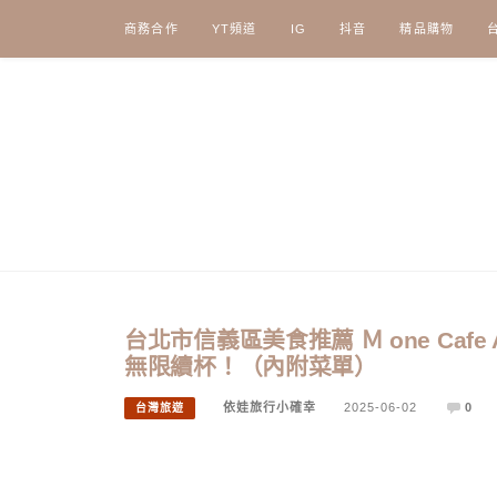
Skip
商務合作
YT頻道
IG
抖音
精品購物
to
content
台北市信義區美食推薦 Ｍ one Ca
無限續杯！（內附菜單）
依娃旅行小確幸
2025-06-02
0
台灣旅遊