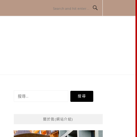
搜
尋
關
鍵
關於我(網站介紹)
字: