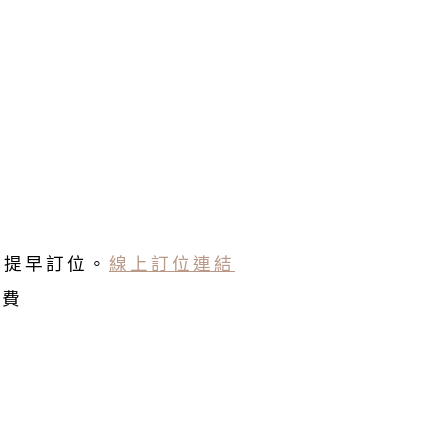
以提早訂位。
線上訂位連結
務費