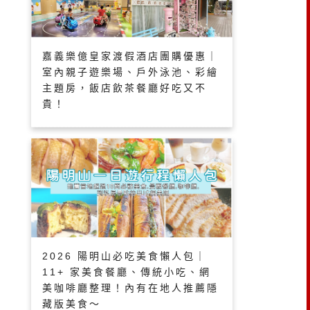
嘉義樂億皇家渡假酒店團購優惠｜
室內親子遊樂場、戶外泳池、彩繪
主題房，飯店飲茶餐廳好吃又不
貴！
2026 陽明山必吃美食懶人包｜
11+ 家美食餐廳、傳統小吃、網
美咖啡廳整理！內有在地人推薦隱
藏版美食～