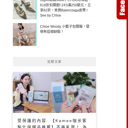
618折扣開跑! 24S滿250歐元，立
享82折，來買Balenciaga皮帶 /
See by Chloe
Chloe Woody 小籃子包開箱，發
現有這個缺點！
近期文章
受保護的內容: 【Kamee咖米客
製化保健品推薦】不再亂買！ 為