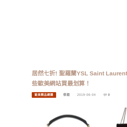
居然七折! 聖羅蘭YSL Saint Laur
些歐美網站買最划算！
依娃
2019-06-04
0
歐美精品網購