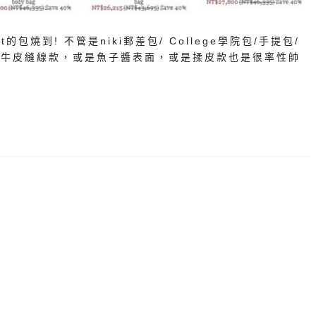
nt的包燒到! 不管是niki郵差包/ College學院包/手提包/
是牛皮縫線款，或是魚子醬表面，或是揉皮款也是很率性帥