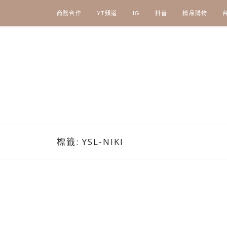
Skip
商務合作
YT頻道
IG
抖音
精品購物
to
content
標籤:
YSL-NIKI