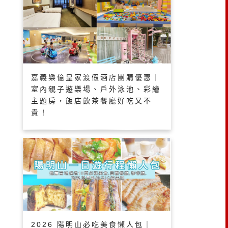
嘉義樂億皇家渡假酒店團購優惠｜
室內親子遊樂場、戶外泳池、彩繪
主題房，飯店飲茶餐廳好吃又不
貴！
2026 陽明山必吃美食懶人包｜