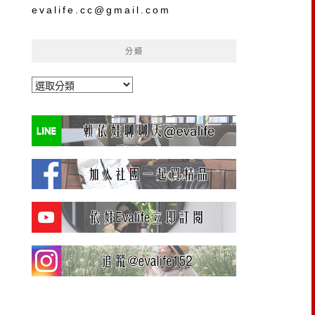
evalife.cc@gmail.com
分類
分
類