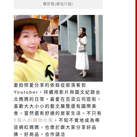
關於我(網站介紹)
字:
愛拍照愛分享的依娃從部落客到
Youtuber，持續用影片與圖文紀錄台
北媽媽的日常。最愛在百貨公司逛街，
喜歡大大小小的藝文展覽還有國際美
食，當然還有舒適的居家生活。不只有
2萬人的購物社團
，不知不覺地成為帶
貨網紅媽媽，也樂於跟大家分享好品
牌、好商品。合作請洽