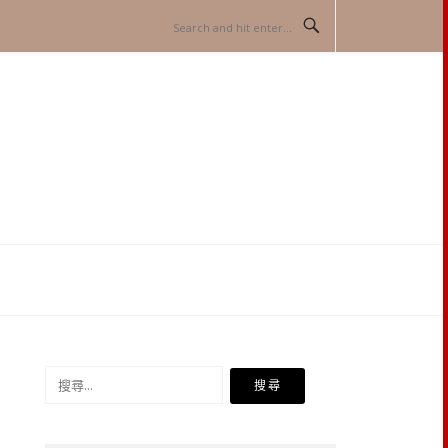
搜
尋
關
鍵