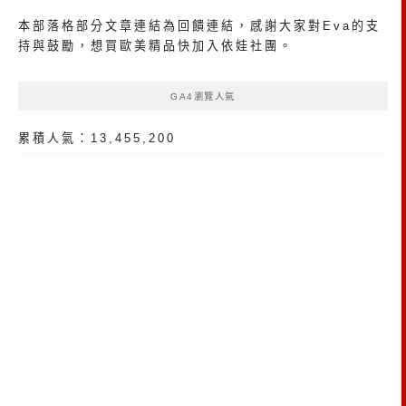
本部落格部分文章連結為回饋連結，感謝大家對Eva的支
持與鼓勵，想買歐美精品
快加入依娃社團
。
GA4瀏覽人氣
累積人氣：13,455,200