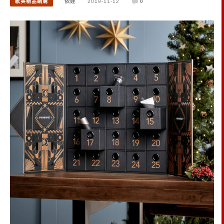
歐美精品網購
依娃
2019-11-12
0