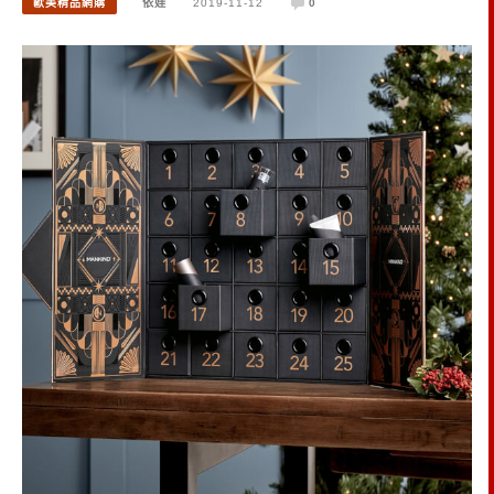
歐美精品網購
依娃
2019-11-12
0