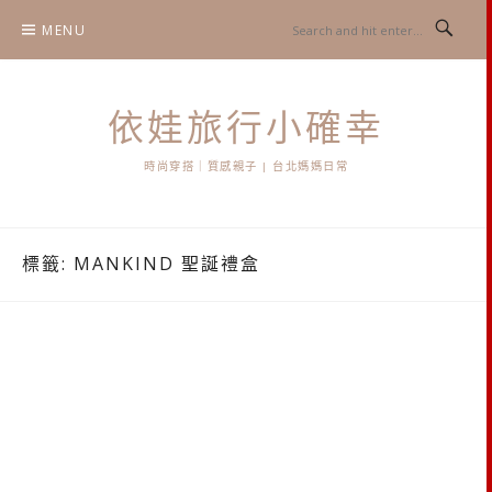
Skip
MENU
to
content
依娃旅行小確幸
時尚穿搭｜質感親子 | 台北媽媽日常
標籤:
MANKIND 聖誕禮盒