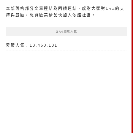
本部落格部分文章連結為回饋連結，感謝大家對Eva的支
持與鼓勵，想買歐美精品
快加入依娃社團
。
GA4瀏覽人氣
累積人氣：13,460,131