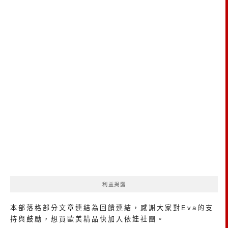
利益揭露
本部落格部分文章連結為回饋連結，感謝大家對Eva的支
持與鼓勵，想買歐美精品
快加入依娃社團
。