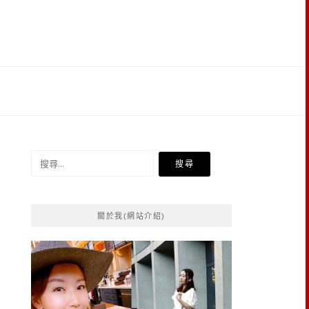
搜
尋
關
鍵
關於我(網站介紹)
字: