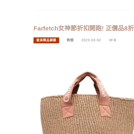
Farfetch女神節折扣開跑! 正價品8
依娃
2023-03-02
0
歐美精品網購