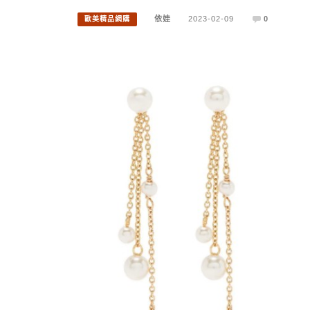
依娃
2023-02-09
0
歐美精品網購