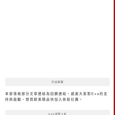
利益揭露
本部落格部分文章連結為回饋連結，感謝大家對Eva的支
持與鼓勵，想買歐美精品
快加入依娃社團
。
GA4瀏覽人氣