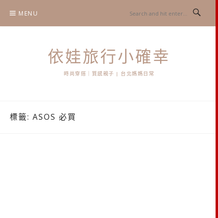
Skip
MENU
to
content
依娃旅行小確幸
時尚穿搭｜質感親子 | 台北媽媽日常
標籤:
ASOS 必買