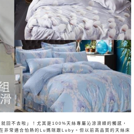
就回不去啦」！尤其是100%天絲專屬沁涼滑順的觸感，
在非常適合怕熱的Lu媽咪跟Luby。但以前高品質的天絲床