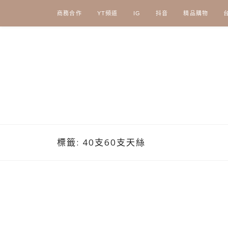
Skip
商務合作
YT頻道
IG
抖音
精品購物
to
content
標籤:
40支60支天絲