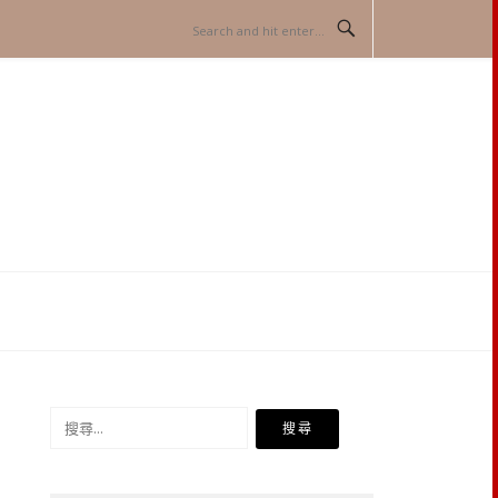
搜
尋
關
鍵