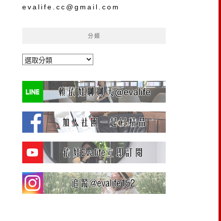
evalife.cc@gmail.com
分類
分
類