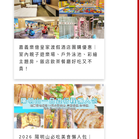
嘉義樂億皇家渡假酒店團購優惠｜
室內親子遊樂場、戶外泳池、彩繪
主題房，飯店飲茶餐廳好吃又不
貴！
2026 陽明山必吃美食懶人包｜