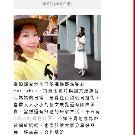
關於我(網站介紹)
字:
愛拍照愛分享的依娃從部落客到
Youtuber，持續用影片與圖文紀錄台
北媽媽的日常。最愛在百貨公司逛街，
喜歡大大小小的藝文展覽還有國際美
食，當然還有舒適的居家生活。不只有
2萬人的購物社團
，不知不覺地成為帶
貨網紅媽媽，也樂於跟大家分享好品
牌、好商品。合作請洽