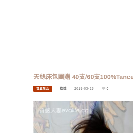
天絲床包團購 40支/60支100%Ta
依娃
2019-03-25
0
質感生活