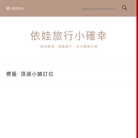
Skip
MENU
to
content
依娃旅行小確幸
時尚穿搭｜質感親子 | 台北媽媽日常
標籤:
頂湖小鎮訂位