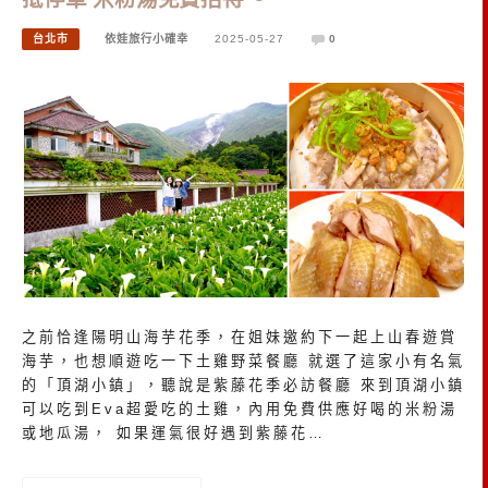
台北市
依娃旅行小確幸
2025-05-27
0
之前恰逢陽明山海芋花季，在姐妹邀約下一起上山春遊賞
海芋，也想順遊吃一下土雞野菜餐廳 就選了這家小有名氣
的「頂湖小鎮」，聽說是紫藤花季必訪餐廳 來到頂湖小鎮
可以吃到Eva超愛吃的土雞，內用免費供應好喝的米粉湯
或地瓜湯， 如果運氣很好遇到紫藤花…