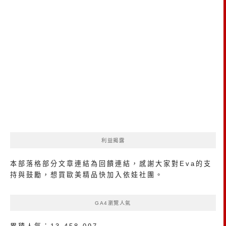
利益揭露
本部落格部分文章連結為回饋連結，感謝大家對Eva的支
持與鼓勵，想買歐美精品
快加入依娃社團
。
GA4瀏覽人氣