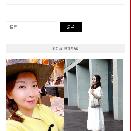
搜
尋
關
鍵
關於我(網站介紹)
字: