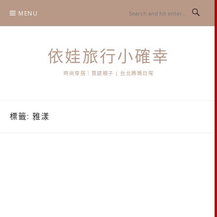
Skip
MENU
to
content
依娃旅行小確幸
時尚穿搭｜質感親子 | 台北媽媽日常
標籤:
雅漾