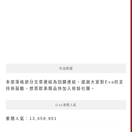
利益揭露
本部落格部分文章連結為回饋連結，感謝大家對Eva的支
持與鼓勵，想買歐美精品
快加入依娃社團
。
GA4瀏覽人氣
累積人氣：13,459,901