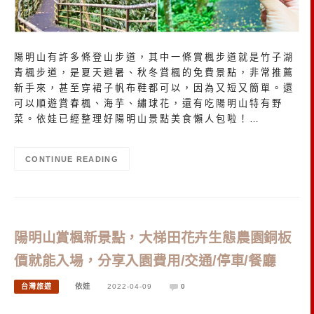
陽明山有許多條登山步道，其中一條賞楓步道就是竹子湖
青楓步道，是夏天避暑、秋冬賞楓的免費景點，非常推薦
新手來，甚至穿裙子帆布鞋都可以，因為又短又簡單。還
可以順遊賞春楓、海芋、繡球花，還有吃陽明山特有野
菜。依娃已經整理好陽明山景點美食懶人包啦！…
CONTINUE READING
陽明山賞楓新景點，大梯田花卉生態農園銅板
價就能入場，分享入園費用/交通/停車/餐廳
台灣旅遊
依娃
2022-04-09
0