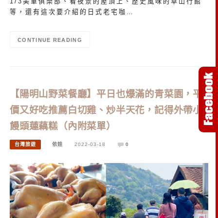
1/3美軍俱樂部、看夜景的屋頂上、歷史風味的草山行館
等，還有這次要介紹的日式老宅咖…
CONTINUE READING
【陽明山野菜餐廳】平日也爆滿的青菜園，平
價又好吃推薦白切雞、炒半天花，記得外帶小
饅頭蓮藕糕（內附菜單）
台灣旅遊
依娃
2022-03-18
0