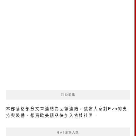
利益揭露
本部落格部分文章連結為回饋連結，感謝大家對Eva的支
持與鼓勵，想買歐美精品
快加入依娃社團
。
GA4瀏覽人氣