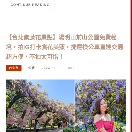
CONTINUE READING
【台北紫藤花景點】陽明山前山公園免費秘
境，拍IG打卡賞花美照，捷運換公車直達交通
超方便，不拍太可惜！
台北市
依娃
2024-11-22
0