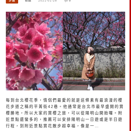
步道
依娃
2021-01-28
0
每到台北櫻花季，情侶們最愛的就是這條素有最浪漫的櫻
花步道之稱的平菁街42巷。他通常是台北市最早盛開的賞
櫻勝地，所以大家的賞櫻之旅，可以從陽明山開始囉。附
近景點還蠻多的，推薦可以安排陽明山一日遊或是半日遊
行程，到附近景點賞花散步超幸福，像是一…