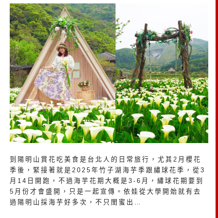
到陽明山賞花吃美食是台北人的日常旅行，尤其2月櫻花
季後，緊接著就是2025年竹子湖海芋季跟繡球花季，從3
月14日開跑，不過海芋花期大概是3-6月，繡球花期要到
5月份才會盛開，只是一起宣傳。依娃從大學開始就有去
過陽明山採海芋好多次，不只閨蜜出…