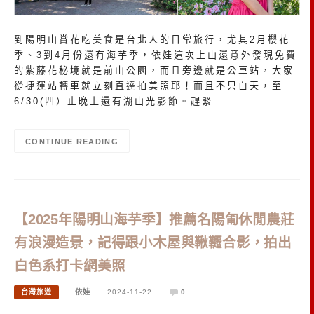
到陽明山賞花吃美食是台北人的日常旅行，尤其2月櫻花
季、3到4月份還有海芋季，依娃這次上山還意外發現免費
的紫藤花秘境就是前山公園，而且旁邊就是公車站，大家
從捷運站轉車就立刻直達拍美照耶！而且不只白天，至
6/30(四）止晚上還有湖山光影節。趕緊…
CONTINUE READING
【2025年陽明山海芋季】推薦名陽匍休閒農莊
有浪漫造景，記得跟小木屋與鞦韆合影，拍出
白色系打卡網美照
台灣旅遊
依娃
2024-11-22
0