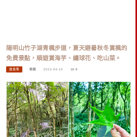
陽明山竹子湖青楓步道，夏天避暑秋冬賞楓的
免費景點，順遊賞海芋、繡球花、吃山菜。
台北市
依娃
2022-04-10
0