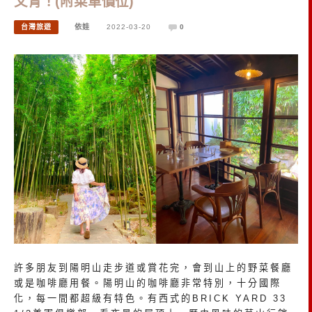
文青！(附菜單價位)
台灣旅遊
依娃
2022-03-20
0
許多朋友到陽明山走步道或賞花完，會到山上的野菜餐廳
或是咖啡廳用餐。陽明山的咖啡廳非常特別，十分國際
化，每一間都超級有特色。有西式的BRICK YARD 33