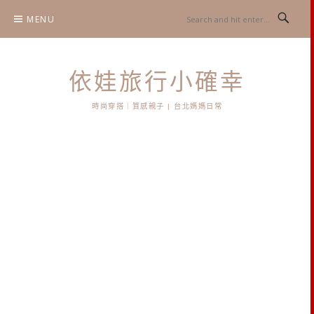
Skip
MENU
to
content
依娃旅行小確幸
時尚穿搭｜質感親子 | 台北媽媽日常