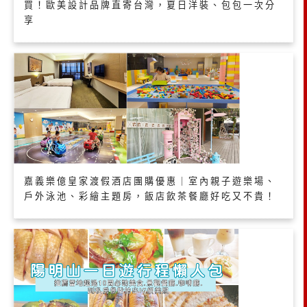
買！歐美設計品牌直寄台灣，夏日洋裝、包包一次分
享
嘉義樂億皇家渡假酒店團購優惠｜室內親子遊樂場、
戶外泳池、彩繪主題房，飯店飲茶餐廳好吃又不貴！