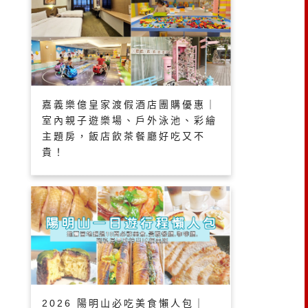
嘉義樂億皇家渡假酒店團購優惠｜
室內親子遊樂場、戶外泳池、彩繪
主題房，飯店飲茶餐廳好吃又不
貴！
2026 陽明山必吃美食懶人包｜