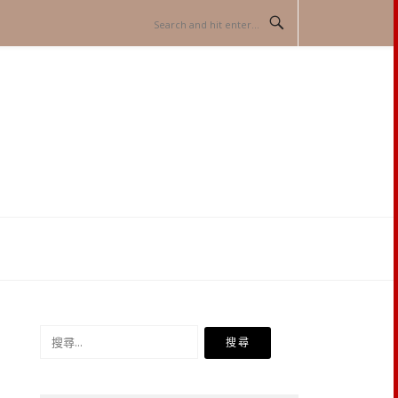
搜
尋
關
鍵