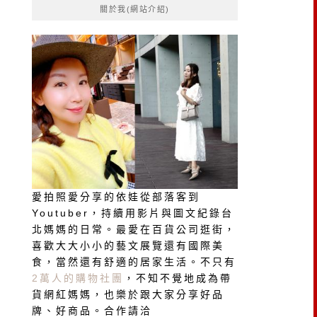
關於我(網站介紹)
字:
愛拍照愛分享的依娃從部落客到
Youtuber，持續用影片與圖文紀錄台
北媽媽的日常。最愛在百貨公司逛街，
喜歡大大小小的藝文展覽還有國際美
食，當然還有舒適的居家生活。不只有
2萬人的購物社團
，不知不覺地成為帶
貨網紅媽媽，也樂於跟大家分享好品
牌、好商品。合作請洽