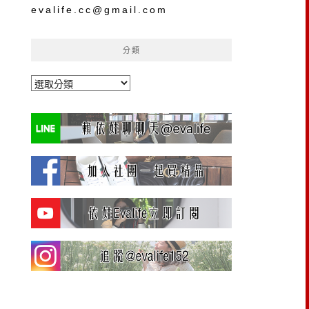
evalife.cc@gmail.com
分類
分
類