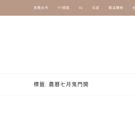
Skip
商務合作
YT頻道
IG
抖音
精品購物
to
content
標籤:
農曆七月鬼門開