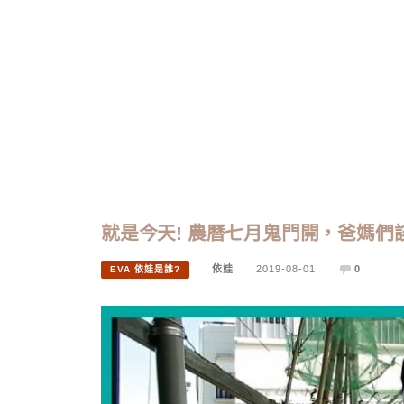
就是今天! 農曆七月鬼門開，爸媽們
依娃
2019-08-01
0
EVA 依娃是誰?