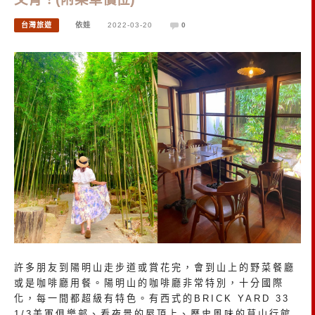
台灣旅遊
依娃
2022-03-20
0
許多朋友到陽明山走步道或賞花完，會到山上的野菜餐廳
或是咖啡廳用餐。陽明山的咖啡廳非常特別，十分國際
化，每一間都超級有特色。有西式的BRICK YARD 33
1/3美軍俱樂部、看夜景的屋頂上、歷史風味的草山行館