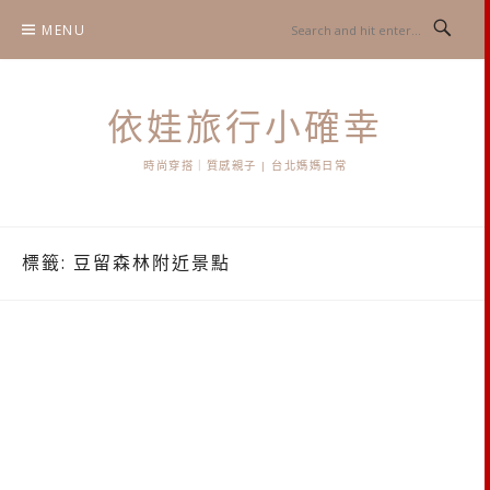
Skip
MENU
to
content
依娃旅行小確幸
時尚穿搭｜質感親子 | 台北媽媽日常
標籤:
豆留森林附近景點