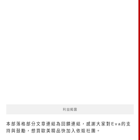
利益揭露
本部落格部分文章連結為回饋連結，感謝大家對Eva的支
持與鼓勵，想買歐美精品
快加入依娃社團
。