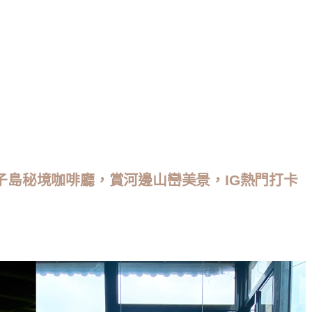
ee 社子島秘境咖啡廳，賞河邊山巒美景，IG熱門打卡