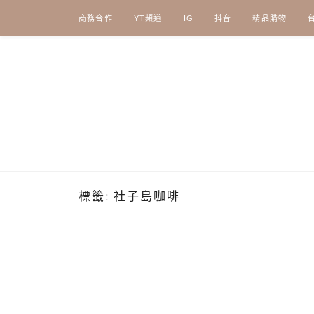
Skip
商務合作
YT頻道
IG
抖音
精品購物
to
content
標籤:
社子島咖啡