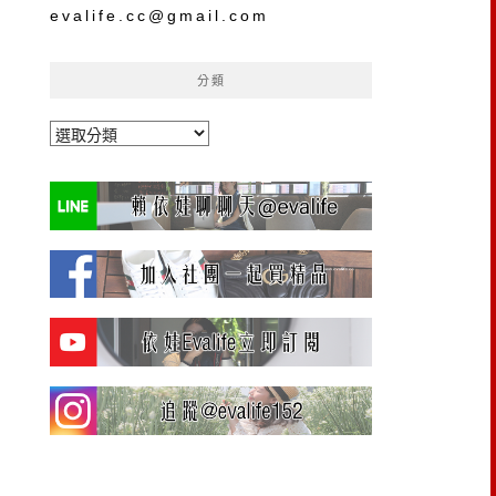
evalife.cc@gmail.com
分類
分
類