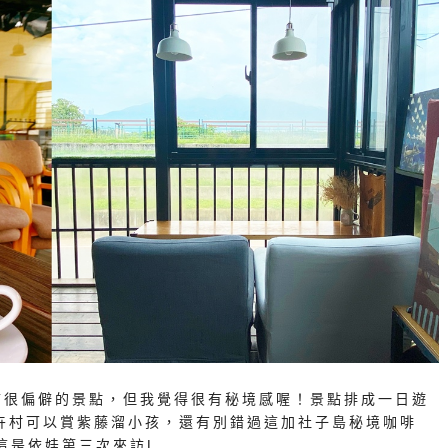
市很偏僻的景點，但我覺得很有秘境感喔！景點排成一日遊
卉村可以賞紫藤溜小孩，還有別錯過這加社子島秘境咖啡
這是依娃第三次來訪L…