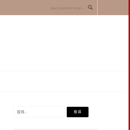
搜
尋
關
鍵