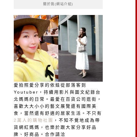
關於我(網站介紹)
字:
愛拍照愛分享的依娃從部落客到
Youtuber，持續用影片與圖文紀錄台
北媽媽的日常。最愛在百貨公司逛街，
喜歡大大小小的藝文展覽還有國際美
食，當然還有舒適的居家生活。不只有
2萬人的購物社團
，不知不覺地成為帶
貨網紅媽媽，也樂於跟大家分享好品
牌、好商品。合作請洽