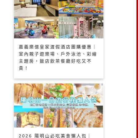
嘉義樂億皇家渡假酒店團購優惠｜
室內親子遊樂場、戶外泳池、彩繪
主題房，飯店飲茶餐廳好吃又不
貴！
2026 陽明山必吃美食懶人包｜