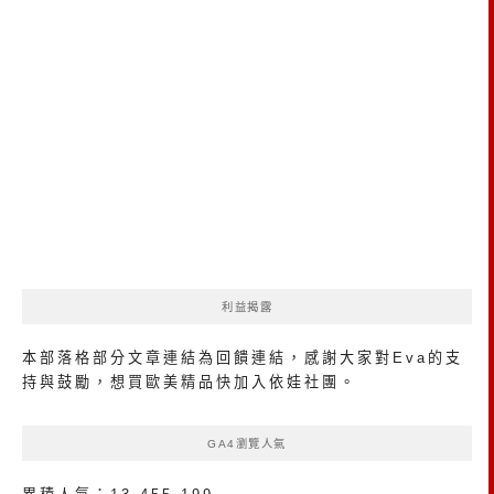
利益揭露
本部落格部分文章連結為回饋連結，感謝大家對Eva的支
持與鼓勵，想買歐美精品
快加入依娃社團
。
GA4瀏覽人氣