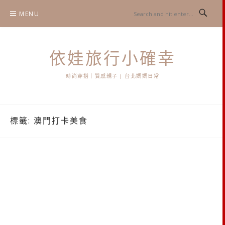
Skip
MENU
to
content
依娃旅行小確幸
時尚穿搭｜質感親子 | 台北媽媽日常
標籤:
澳門打卡美食