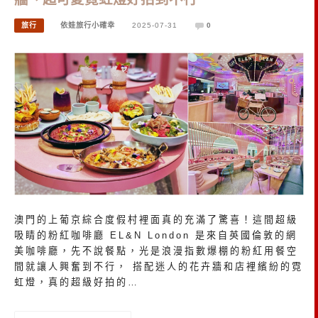
旅行
依娃旅行小確幸
2025-07-31
0
澳門的上葡京綜合度假村裡面真的充滿了驚喜！這間超級
吸睛的粉紅咖啡廳 EL&N London 是來自英國倫敦的網
美咖啡廳，先不說餐點，光是浪漫指數爆棚的粉紅用餐空
間就讓人興奮到不行， 搭配迷人的花卉牆和店裡繽紛的霓
虹燈，真的超級好拍的…