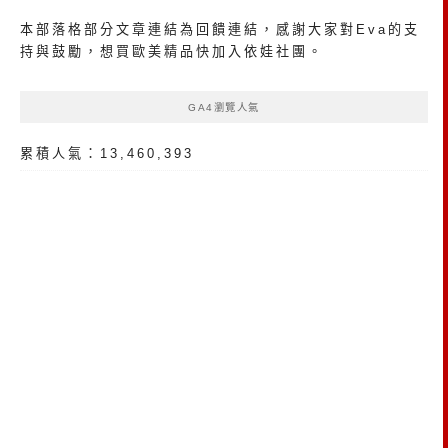
本部落格部分文章連結為回饋連結，感謝大家對Eva的支
持與鼓勵，想買歐美精品
快加入依娃社團
。
GA4瀏覽人氣
累積人氣：13,460,393