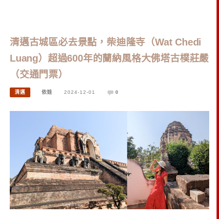
清邁古城區必去景點，柴迪隆寺（Wat Chedi
Luang）超過600年的蘭納風格大佛塔古樸莊嚴
（交通門票）
清邁
依娃
2024-12-01
0