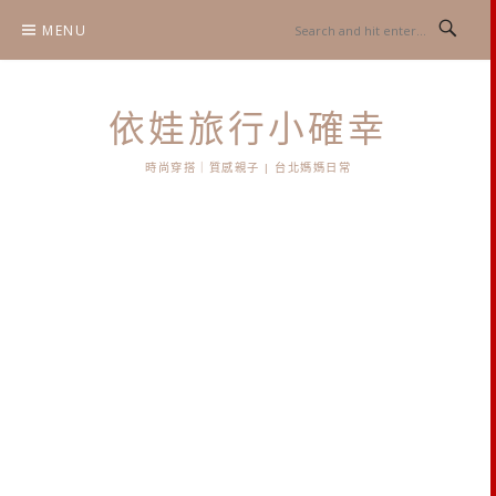
Skip
MENU
to
content
依娃旅行小確幸
時尚穿搭｜質感親子 | 台北媽媽日常