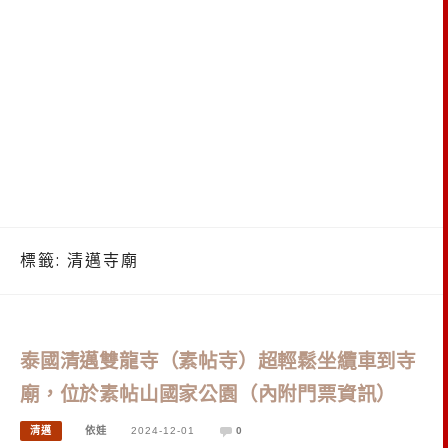
標籤:
清邁寺廟
泰國清邁雙龍寺（素帖寺）超輕鬆坐纜車到寺
廟，位於素帖山國家公園（內附門票資訊）
清邁
依娃
2024-12-01
0