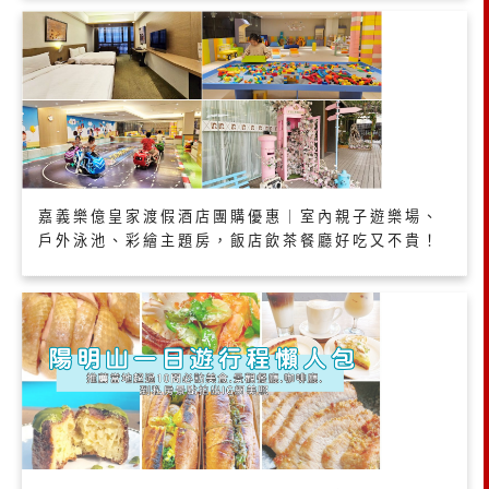
嘉義樂億皇家渡假酒店團購優惠｜室內親子遊樂場、
戶外泳池、彩繪主題房，飯店飲茶餐廳好吃又不貴！