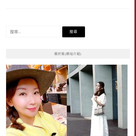
搜
尋
關
鍵
關於我(網站介紹)
字: