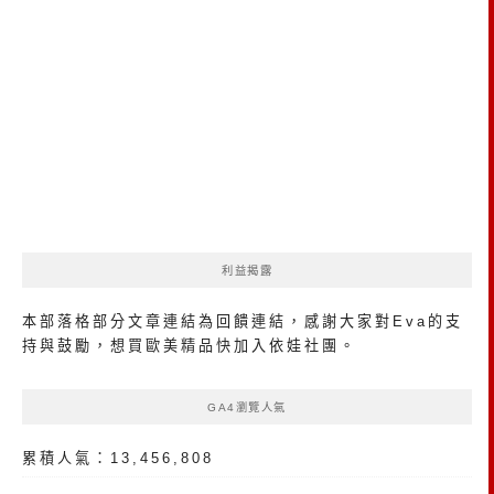
利益揭露
本部落格部分文章連結為回饋連結，感謝大家對Eva的支
持與鼓勵，想買歐美精品
快加入依娃社團
。
GA4瀏覽人氣
累積人氣：13,456,808