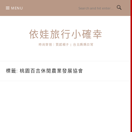
Skip
MENU
to
content
依娃旅行小確幸
時尚穿搭｜質感親子 | 台北媽媽日常
標籤:
桃園百吉休閒農業發展協會