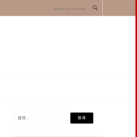
搜
尋
關
鍵