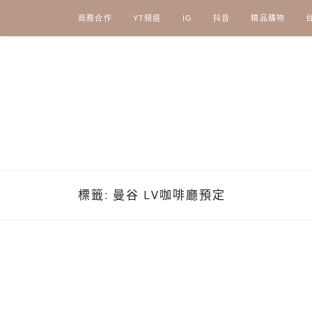
Skip
商務合作
YT頻道
IG
抖音
精品購物
to
content
標籤:
曼谷 LV咖啡廳預定