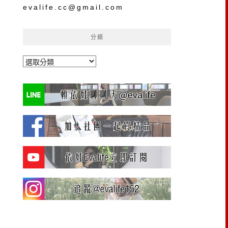
evalife.cc@gmail.com
分類
分
類