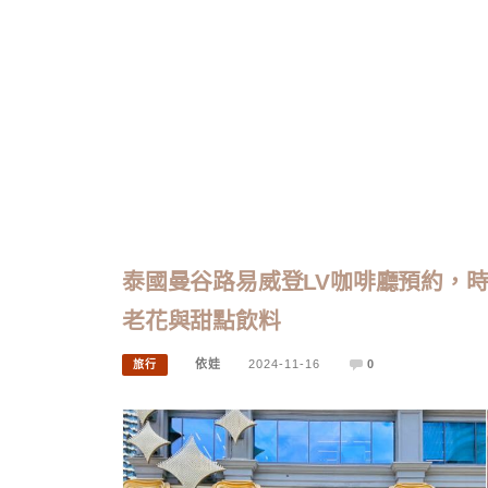
泰國曼谷路易威登LV咖啡廳預約，時尚狂必
老花與甜點飲料
依娃
2024-11-16
0
旅行