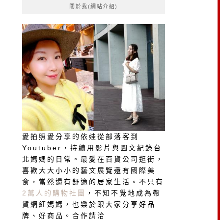
關於我(網站介紹)
字:
愛拍照愛分享的依娃從部落客到
Youtuber，持續用影片與圖文紀錄台
北媽媽的日常。最愛在百貨公司逛街，
喜歡大大小小的藝文展覽還有國際美
食，當然還有舒適的居家生活。不只有
2萬人的購物社團
，不知不覺地成為帶
貨網紅媽媽，也樂於跟大家分享好品
牌、好商品。合作請洽