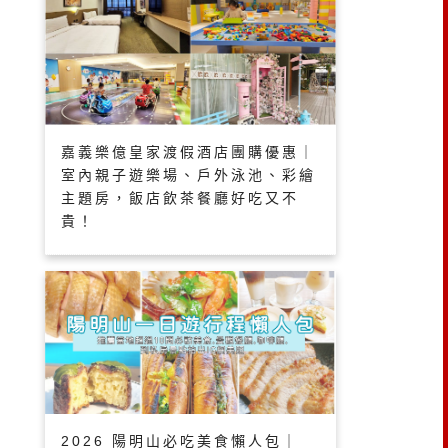
嘉義樂億皇家渡假酒店團購優惠｜
室內親子遊樂場、戶外泳池、彩繪
主題房，飯店飲茶餐廳好吃又不
貴！
2026 陽明山必吃美食懶人包｜