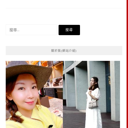
搜
尋
關
鍵
關於我(網站介紹)
字: