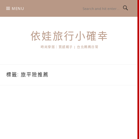
Skip
MENU
to
content
依娃旅行小確幸
時尚穿搭｜質感親子 | 台北媽媽日常
標籤:
旅平險推薦