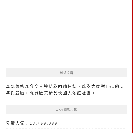
利益揭露
本部落格部分文章連結為回饋連結，感謝大家對Eva的支
持與鼓勵，想買歐美精品
快加入依娃社團
。
GA4瀏覽人氣
累積人氣：13,459,089