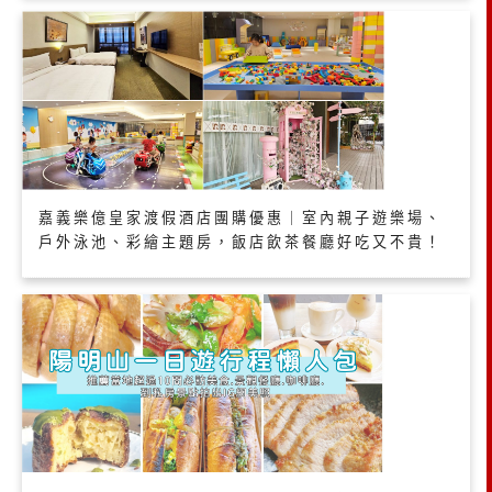
嘉義樂億皇家渡假酒店團購優惠｜室內親子遊樂場、
戶外泳池、彩繪主題房，飯店飲茶餐廳好吃又不貴！