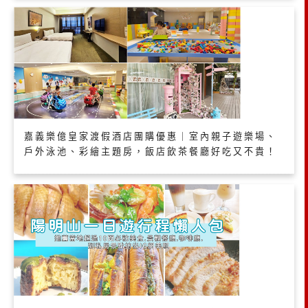
嘉義樂億皇家渡假酒店團購優惠｜室內親子遊樂場、
戶外泳池、彩繪主題房，飯店飲茶餐廳好吃又不貴！