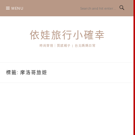
Skip
MENU
to
content
依娃旅行小確幸
時尚穿搭｜質感親子 | 台北媽媽日常
標籤:
摩洛哥旅遊