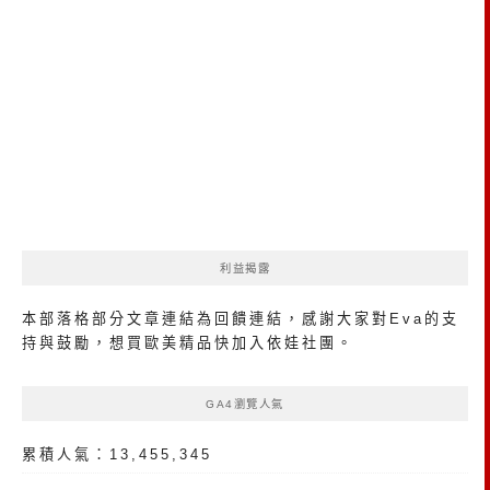
利益揭露
本部落格部分文章連結為回饋連結，感謝大家對Eva的支
持與鼓勵，想買歐美精品
快加入依娃社團
。
GA4瀏覽人氣
累積人氣：13,455,345