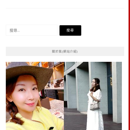
搜
尋
關
鍵
關於我(網站介紹)
字: