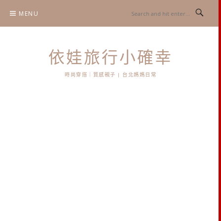
Skip
MENU
to
content
依娃旅行小確幸
時尚穿搭｜質感親子 | 台北媽媽日常