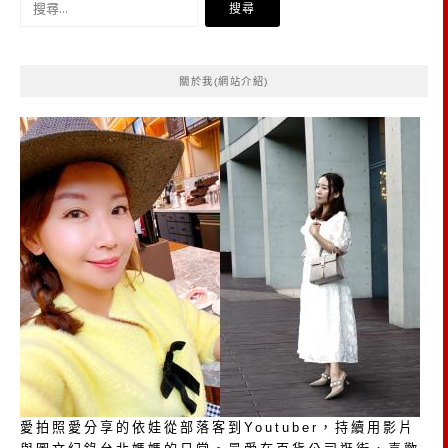
尋
關
鍵
關於我(網站介紹)
字:
愛拍照愛分享的依娃從部落客到Youtuber，持續用影片