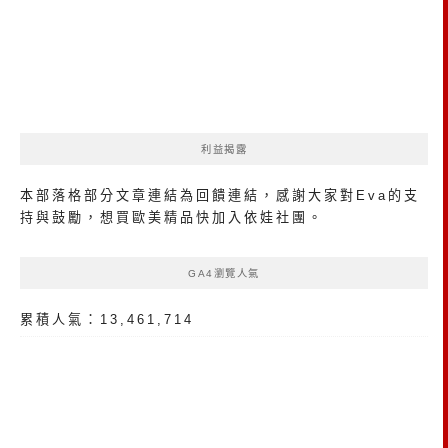
利益揭露
本部落格部分文章連結為回饋連結，感謝大家對Eva的支
持與鼓勵，想買歐美精品
快加入依娃社團
。
GA4瀏覽人氣
累積人氣：13,461,714