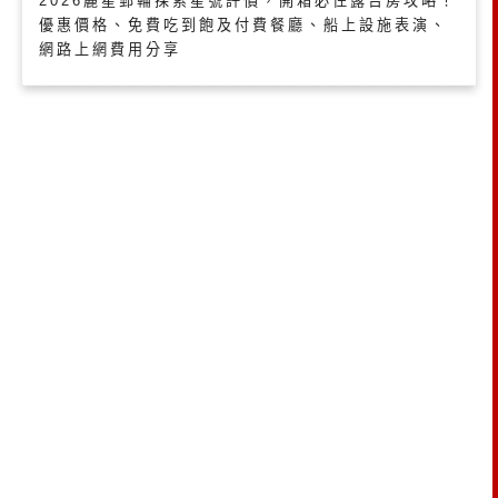
2026麗星郵輪探索星號評價，開箱必住露台房攻略！
優惠價格、免費吃到飽及付費餐廳、船上設施表演、
網路上網費用分享