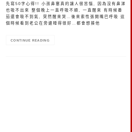
先寫50字心得!! 小孩鼻塞真的讓人很苦惱, 因為沒有鼻涕
也吸不出來 整個晚上一直呼吸不順, 一直醒來 有時候番
茄還會吸不到氣, 突然醒來哭…後來索性張開嘴巴呼吸 這
個時候看到老公在旁邊睡得很好…都會想揍他
CONTINUE READING