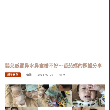
嬰兒感冒鼻水鼻塞睡不好～番茄媽的照護分享
親子育兒
依娃
2015-03-09
0