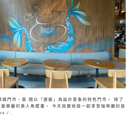
頭城門市，首 間以「遊艇」為設計意象的特色門市。 除了
面華麗的美人魚壁畫。 今天就跟依娃一起享受咖啡廳的旅
s:/…