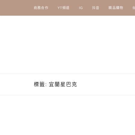
Skip
商務合作
YT頻道
IG
抖音
精品購物
to
content
標籤:
宜蘭星巴克