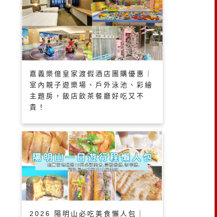
嘉義樂億皇家渡假酒店團購優惠｜
室內親子遊樂場、戶外泳池、彩繪
主題房，飯店飲茶餐廳好吃又不
貴！
2026 陽明山必吃美食懶人包｜