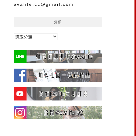
evalife.cc@gmail.com
分類
分
類