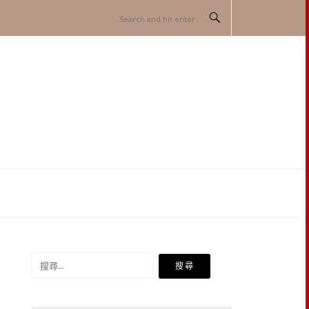
搜
尋
關
鍵