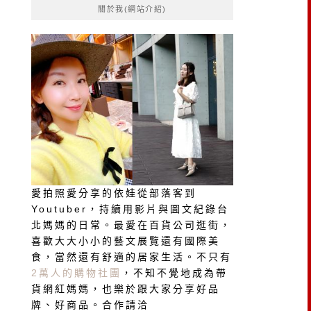
關於我(網站介紹)
字:
愛拍照愛分享的依娃從部落客到
Youtuber，持續用影片與圖文紀錄台
北媽媽的日常。最愛在百貨公司逛街，
喜歡大大小小的藝文展覽還有國際美
食，當然還有舒適的居家生活。不只有
2萬人的購物社團
，不知不覺地成為帶
貨網紅媽媽，也樂於跟大家分享好品
牌、好商品。合作請洽