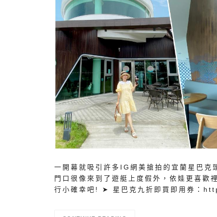
一開幕就吸引許多IG網美搶拍的宜蘭星巴克
門口很像來到了遊艇上度假外，依娃更喜歡裡
行小確幸吧! ➤ 星巴克九折即買即用券：http