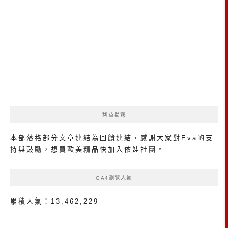
利益揭露
本部落格部分文章連結為回饋連結，感謝大家對Eva的支
持與鼓勵，想買歐美精品
快加入依娃社團
。
GA4瀏覽人氣
累積人氣：13,462,229