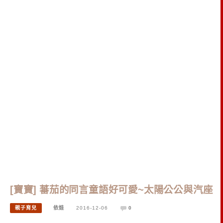
[寶寶] 蕃茄的同言童語好可愛~太陽公公與汽座
親子育兒
依娃
2016-12-06
0