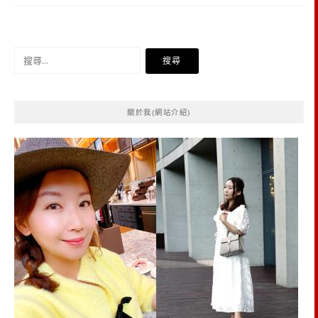
搜
尋
關
鍵
關於我(網站介紹)
字: