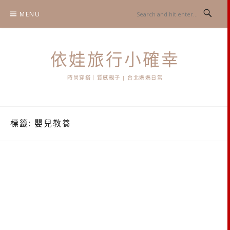
Skip
MENU
to
content
依娃旅行小確幸
時尚穿搭｜質感親子 | 台北媽媽日常
標籤:
嬰兒教養