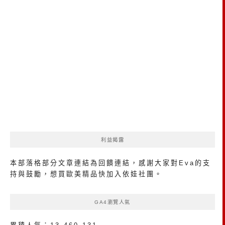
利益揭露
本部落格部分文章連結為回饋連結，感謝大家對Eva的支
持與鼓勵，想買歐美精品
快加入依娃社團
。
GA4瀏覽人氣