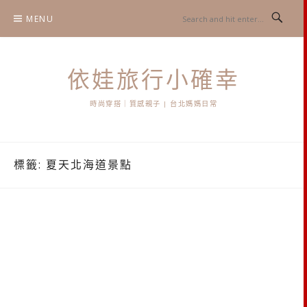
Skip
MENU
to
content
依娃旅行小確幸
時尚穿搭｜質感親子 | 台北媽媽日常
標籤:
夏天北海道景點