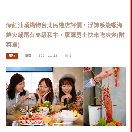
深紅汕頭鍋物台北民權店評價，浮誇系龍蝦海
鮮火鍋還有高級和牛，屠龍勇士快來吃爽爽(附
菜單)
旅行
依娃
2024-11-22
0