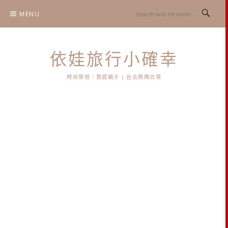
Skip
MENU
to
content
依娃旅行小確幸
時尚穿搭｜質感親子 | 台北媽媽日常