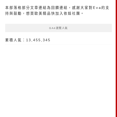
本部落格部分文章連結為回饋連結，感謝大家對Eva的支
持與鼓勵，想買歐美精品
快加入依娃社團
。
GA4瀏覽人氣
累積人氣：13,455,345