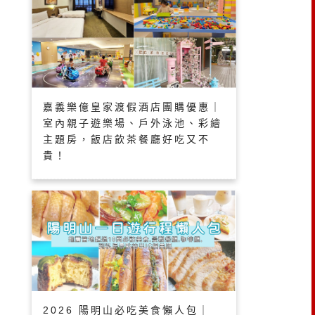
嘉義樂億皇家渡假酒店團購優惠｜
室內親子遊樂場、戶外泳池、彩繪
主題房，飯店飲茶餐廳好吃又不
貴！
2026 陽明山必吃美食懶人包｜