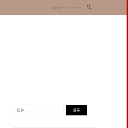
搜
尋
關
鍵