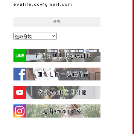
evalife.cc@gmail.com
分類
分
類