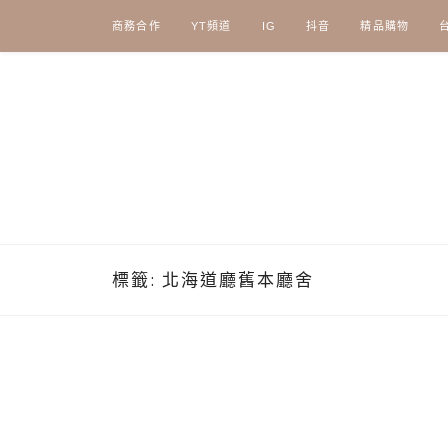
Skip
商務合作
YT頻道
IG
抖音
精品購物
to
content
標籤:
北海道廳舊本廳舍