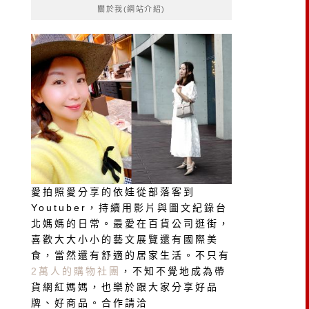
關於我(網站介紹)
字:
愛拍照愛分享的依娃從部落客到
Youtuber，持續用影片與圖文紀錄台
北媽媽的日常。最愛在百貨公司逛街，
喜歡大大小小的藝文展覽還有國際美
食，當然還有舒適的居家生活。不只有
2萬人的購物社團
，不知不覺地成為帶
貨網紅媽媽，也樂於跟大家分享好品
牌、好商品。合作請洽