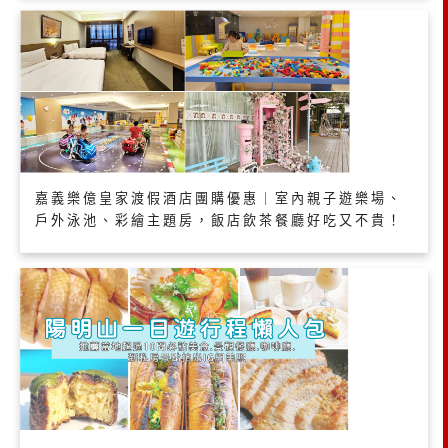
嘉義樂億皇家渡假酒店團購優惠｜室內親子遊樂場、
戶外泳池、彩繪主題房，飯店飲茶餐廳好吃又不貴！