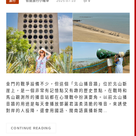
旅行
依娃旅行小確幸
2025-07-10
0
金門的戰爭設備不少，但這個「北山播音牆」位於北山斷
崖上，是一個非常有記憶點又有趣的歷史景點，在戰時和
馬山觀測所的播音站都在心理戰中扮演要角。以前北山播
音牆的用途是每天會播放鄧麗君溫柔清脆的嗓音，來誘使
對岸的人投降，還會用國語、閩南語廣播新聞…
CONTINUE READING