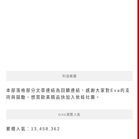
利益揭露
本部落格部分文章連結為回饋連結，感謝大家對Eva的支
持與鼓勵，想買歐美精品
快加入依娃社團
。
GA4瀏覽人氣
累積人氣：13,458,362