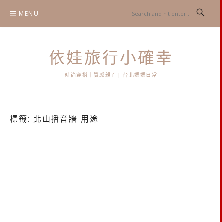
Skip
MENU
to
content
依娃旅行小確幸
時尚穿搭｜質感親子 | 台北媽媽日常
標籤:
北山播音牆 用途