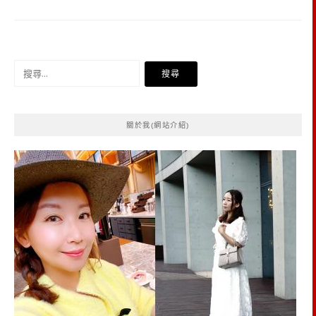
搜
尋
關
鍵
關於我(網站介紹)
字: